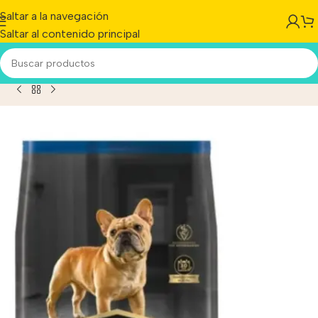
Saltar a la navegación
Saltar al contenido principal
ucto
/
Pro Plan Active Mind 7+ Perro Pequeño Pollo x 7.5 Kg