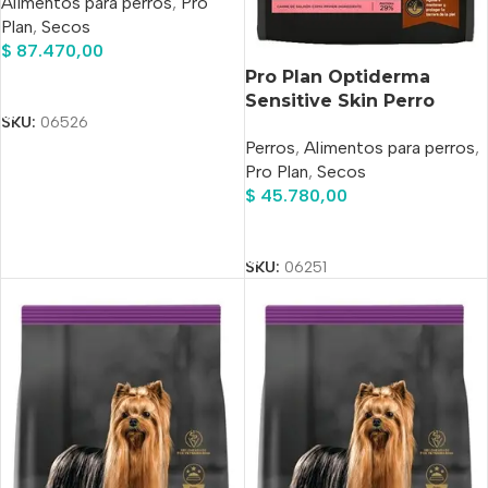
Alimentos para perros
,
Pro
Salmón Y Arroz X 7.5 kg
Plan
,
Secos
$
87.470,00
Pro Plan Optiderma
Añadir Al Carrito
Sensitive Skin Perro
SKU:
06526
Adulto Raza Pequeña
Perros
,
Alimentos para perros
,
Salmón Y Arroz x 3 kg
Pro Plan
,
Secos
$
45.780,00
Añadir Al Carrito
SKU:
06251