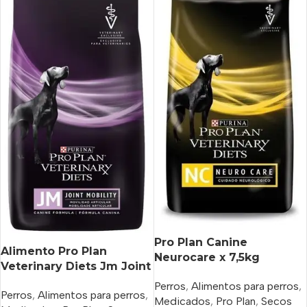
Pro Plan Canine
Alimento Pro Plan
Neurocare x 7,5kg
Veterinary Diets Jm Joint
Mobility Para Perro Todas
Perros
,
Alimentos para perros
,
Perros
,
Alimentos para perros
,
Las Edades Todos Los
Medicados
,
Pro Plan
,
Secos