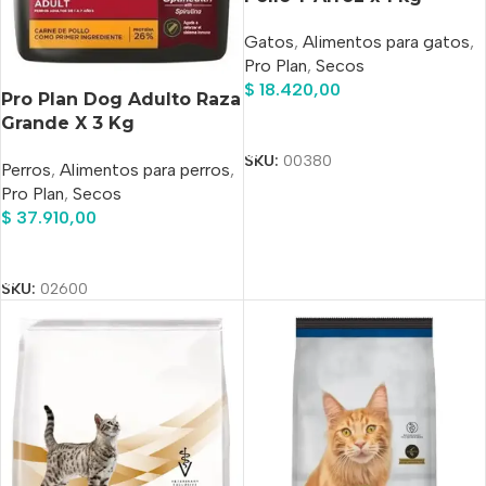
Gatos
,
Alimentos para gatos
,
Pro Plan
,
Secos
$
18.420,00
Pro Plan Dog Adulto Raza
Grande X 3 Kg
Añadir Al Carrito
Sabuesosvet
SKU:
00380
Perros
,
Alimentos para perros
,
Pro Plan
,
Secos
$
37.910,00
Añadir Al Carrito
SKU:
02600