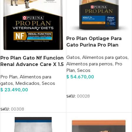
Pro Plan Optiage Para
Gato Purina Pro Plan
Optiage Adult 7+ Para
Gatos
,
Alimentos para gatos
,
Gato Senior De Raza
Pro Plan Gato Nf Funcion
Alimentos para perros
,
Pro
Todas Las Razas Sabor
Renal Advance Care X 1.5
Plan
,
Secos
Pollo En Bolsa De 3 kg
Kg
$
54.670,00
Pro Plan
,
Alimentos para
gatos
,
Medicados
,
Secos
Añadir Al Carrito
$
23.490,00
SKU:
00028
Añadir Al Carrito
SKU:
00308