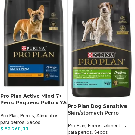
Pro Plan Active Mind 7+
Perro Pequeño Pollo x 7.5
Pro Plan Dog Sensitive
Kg
Skin/stomach Perro
Pro Plan
,
Perros
,
Alimentos
Pequeño X 7.5 Kg
para perros
,
Secos
Pro Plan
,
Perros
,
Alimentos
$
82.260,00
para perros
,
Secos