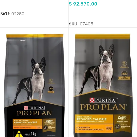
Añadir Al Carrito
$
92.570,00
Añadir Al Carrito
SKU:
02280
SKU:
07405