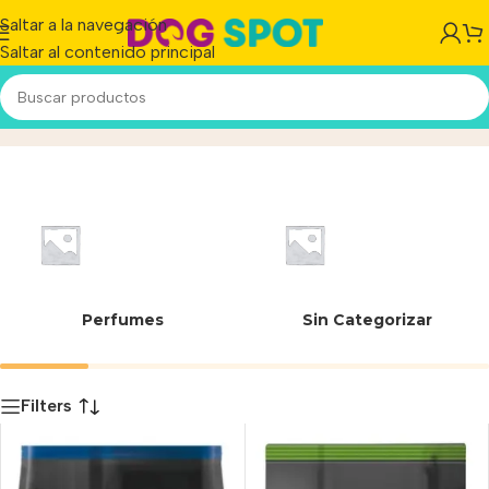
Saltar a la navegación
Saltar al contenido principal
Pro Plan
Inicio
/
Producto
Perfumes
Sin Categorizar
Filters