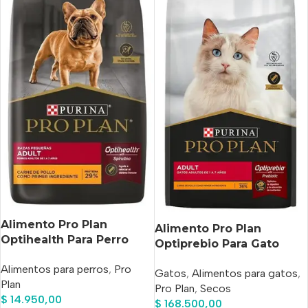
Alimento Pro Plan
Alimento Pro Plan
Optihealth Para Perro
Optiprebio Para Gato
Adulto De Raza Pequeña
Adulto Sabor Pollo Y
Alimentos para perros
,
Pro
Sabor Pollo En Bolsa De
Gatos
,
Alimentos para gatos
,
Arroz En Bolsa De 15 kg
Plan
1 kg
Pro Plan
,
Secos
$
14.950,00
$
168.500,00