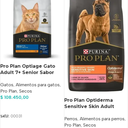
Pro Plan Optiage Gato
Adult 7+ Senior Sabor
Pollo x 7.5 kg
Gatos
,
Alimentos para gatos
,
Pro Plan
,
Secos
$
108.450,00
Pro Plan Optiderma
Sensitive Skin Adult
Añadir Al Carrito
Perro Adulto Raza
SKU:
00031
Perros
,
Alimentos para perros
,
Mediana Y Grande Sabor
Pro Plan
,
Secos
Salmón Y Arroz x 3 kg