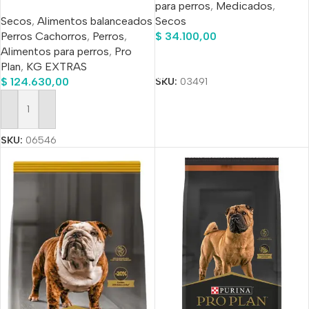
para perros
,
Medicados
,
3 Kg Bonus
Secos
Secos
,
Alimentos balanceados
$
34.100,00
Perros Cachorros
,
Perros
,
Alimentos para perros
,
Pro
Añadir Al Carrito
Plan
,
KG EXTRAS
$
124.630,00
SKU:
03491
Añadir Al Carrito
SKU:
06546