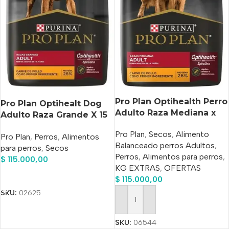
Pro Plan Optihealth Perro
Pro Plan Optihealt Dog
Adulto Raza Mediana x
Adulto Raza Grande X 15
15 kg+3 Kg Bonus Bag
Kg
Pro Plan
,
Secos
,
Alimento
Pro Plan
,
Perros
,
Alimentos
Balanceado perros Adultos
,
para perros
,
Secos
Perros
,
Alimentos para perros
,
$
115.000,00
KG EXTRAS
,
OFERTAS
Añadir Al Carrito
$
115.000,00
SKU:
02625
Añadir Al Carrito
SKU:
06544