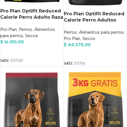
Pro Plan Optifit Reduced
Pro Plan Optifit Reduced
Calorie Perro Adulto Raza
Calorie Perro Adultos
Pequeña x 1kg
Razas Pequeñas Pollo Y
Pro Plan
,
Perros
,
Alimentos
Perros
,
Alimentos para perros
,
Arroz x 3 kg
para perros
,
Secos
Pro Plan
,
Secos
$
16.100,00
$
44.370,00
Añadir Al Carrito
Añadir Al Carrito
SKU:
03700
SKU:
03716