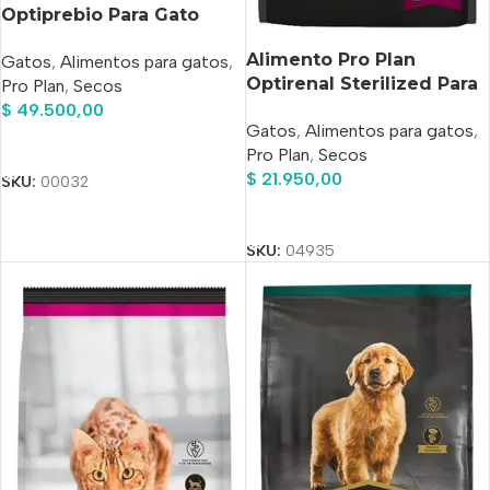
Optiprebio Para Gato
Adulto Sabor Pollo Y
Alimento Pro Plan
Gatos
,
Alimentos para gatos
,
Arroz En Bolsa De 3 kg
Optirenal Sterilized Para
Pro Plan
,
Secos
Gato Adulto Sabor
$
49.500,00
Gatos
,
Alimentos para gatos
,
Salmón Y Arroz En Bolsa
Añadir Al Carrito
Pro Plan
,
Secos
De 1 kg
$
21.950,00
SKU:
00032
Añadir Al Carrito
SKU:
04935