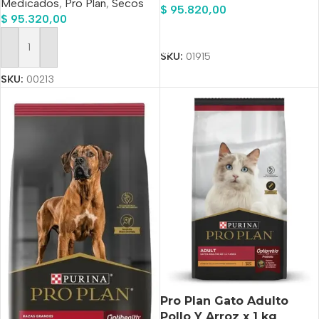
Medicados
,
Pro Plan
,
Secos
Tamaños Sabor Mix En
$
95.820,00
$
95.320,00
Bolsa De 7.5 kg
Añadir Al Carrito
Añadir Al Carrito
SKU:
01915
SKU:
00213
Pro Plan Gato Adulto
Pollo Y Arroz x 1 kg