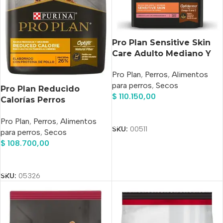
Pro Plan Sensitive Skin
Care Adulto Mediano Y
Grande X 12 Kg
Pro Plan
,
Perros
,
Alimentos
para perros
,
Secos
Pro Plan Reducido
$
110.150,00
Calorías Perros
Medianos/grandes X 12
Añadir Al Carrito
Pro Plan
,
Perros
,
Alimentos
Kg
SKU:
00511
para perros
,
Secos
$
108.700,00
Añadir Al Carrito
SKU:
05326