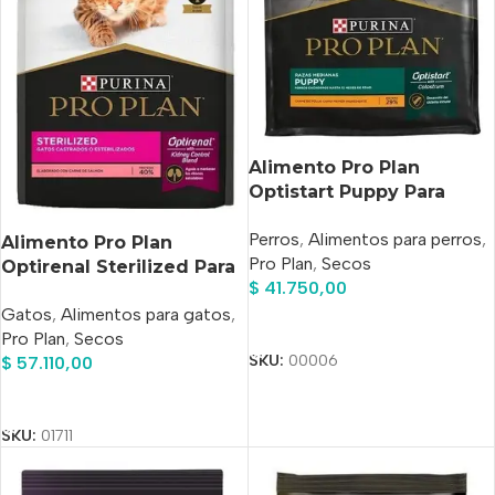
Alimento Pro Plan
Optistart Puppy Para
Perro Cachorro De Raza
Perros
,
Alimentos para perros
,
Mediana Sabor Pollo En
Alimento Pro Plan
Pro Plan
,
Secos
Bolsa De 3 kg
Optirenal Sterilized Para
$
41.750,00
Gato Adulto Sabor
Gatos
,
Alimentos para gatos
,
Salmón Y Arroz En Bolsa
Añadir Al Carrito
Pro Plan
,
Secos
De 3 kg
SKU:
00006
$
57.110,00
Añadir Al Carrito
SKU:
01711