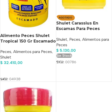
AGOTADO
Shulet Carassius En
Escamas Para Peces
Agua Fría 20 Gr
Alimento Peces Shulet
Shulet
,
Peces
,
Alimentos para
Tropical 150 Gr Escamado
Peces
$
5.130,00
Peces
,
Alimentos para Peces
,
Sin Stock
Shulet
SKU:
00786
$
32.410,00
Añadir Al Carrito
SKU:
04938