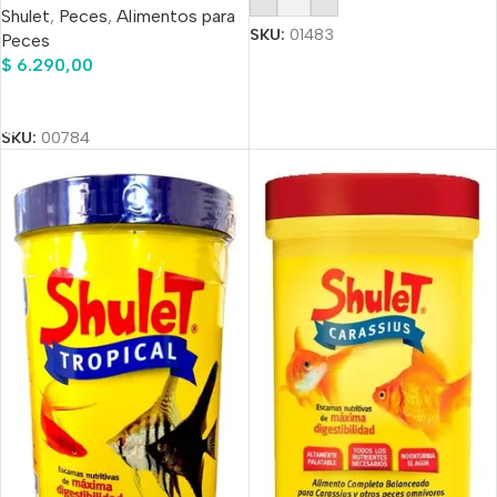
Shulet
,
Peces
,
Alimentos para
SKU:
01483
Peces
$
6.290,00
Añadir Al Carrito
SKU:
00784