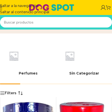
Saltar a la navegación
Saltar al contenido principal
Shulet
Inicio
/
Producto
Perfumes
Sin Categorizar
Filters