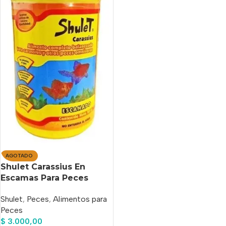
AGOTADO
Shulet Carassius En
Escamas Para Peces
Agua Fría x10 gr
Shulet
,
Peces
,
Alimentos para
Peces
$
3.000,00