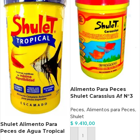
Alimento Para Peces
Shulet Carassius Af N°3
X40grs.
Peces
,
Alimentos para Peces
,
Shulet
$
9.410,00
Shulet Alimento Para
Peces de Agua Tropical
En Escamas X 20 Gs
Añadir Al Carrito