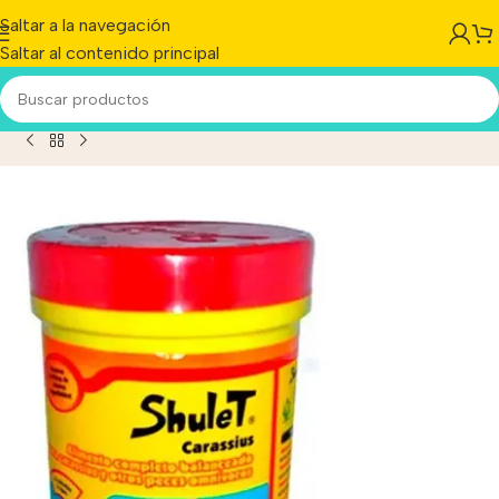
Saltar a la navegación
Saltar al contenido principal
cto
/
Alimento Para Peces Shulet Carassius Af N°3 X40grs.