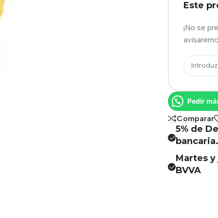
Este p
¡No se pr
avisaremo
Pedir má
Comparar
5% de De
bancaria
Martes y 
BVVA