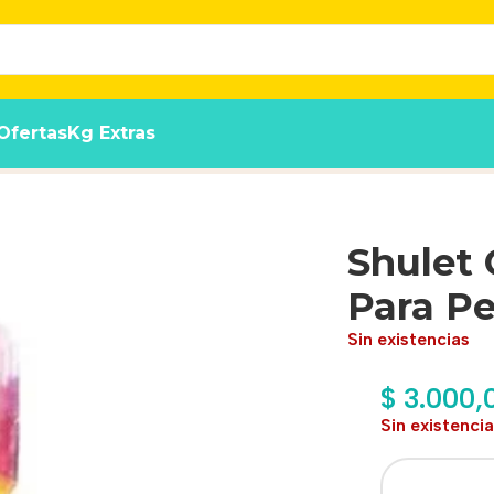
Ofertas
Kg Extras
gua Fría x10 gr
Shulet 
Para Pe
Sin existencias
$
3.000,
Sin existenci