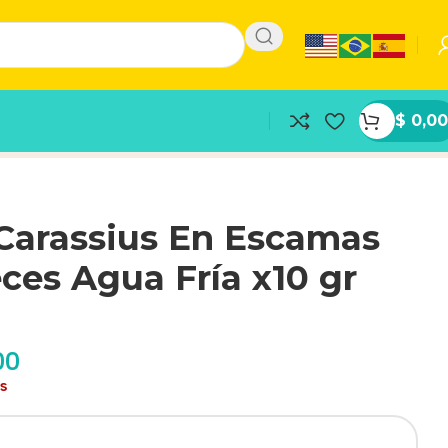
$
0,00
Carassius En Escamas
ces Agua Fría x10 gr
00
as