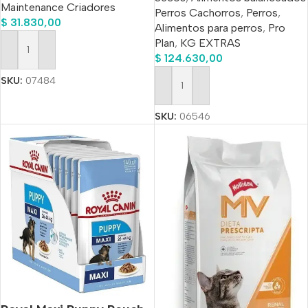
Maintenance Criadores
Perros Cachorros
,
Perros
,
$
31.830,00
Alimentos para perros
,
Pro
Plan
,
KG EXTRAS
Añadir Al Carrito
$
124.630,00
SKU:
07484
Añadir Al Carrito
SKU:
06546