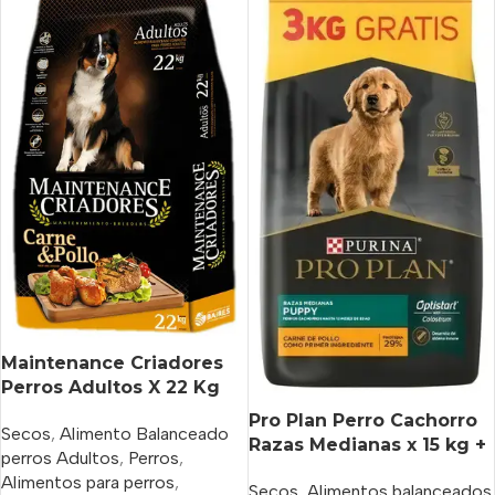
Maintenance Criadores
Perros Adultos X 22 Kg
Pro Plan Perro Cachorro
Secos
,
Alimento Balanceado
Razas Medianas x 15 kg +
perros Adultos
,
Perros
,
3 Kg Bonus
Alimentos para perros
,
Secos
,
Alimentos balanceados