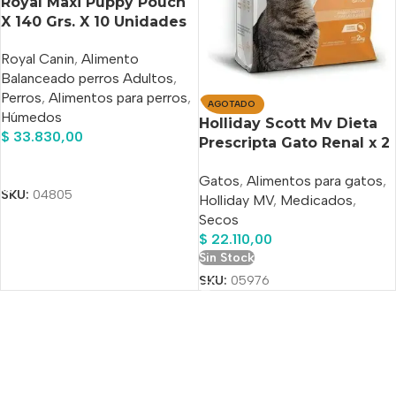
Royal Maxi Puppy Pouch
X 140 Grs. X 10 Unidades
Royal Canin
,
Alimento
Balanceado perros Adultos
,
Perros
,
Alimentos para perros
,
AGOTADO
Húmedos
Holliday Scott Mv Dieta
$
33.830,00
Prescripta Gato Renal x 2
Kg
Añadir Al Carrito
Gatos
,
Alimentos para gatos
,
SKU:
04805
Holliday MV
,
Medicados
,
Secos
$
22.110,00
Sin Stock
SKU:
05976