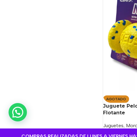
AGOTADO
Juguete Pelo
💬 ¿Necesitas ayuda?
Flotante
Juguetes
,
Mord
Pelotas
,
Zeus
COMPRAS REALIZADAS DE LUNES A VIERNES HAST