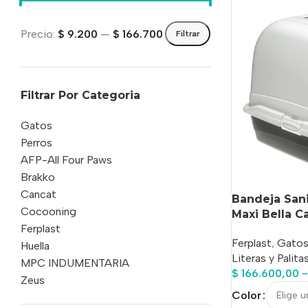
Precio:
$ 9.200
—
$ 166.700
Filtrar
Filtrar Por Categoria
Gatos
Perros
AFP-All Four Paws
Brakko
Cancat
Bandeja Sani
Cocooning
Maxi Bella C
Ferplast
Ferplast
,
Gato
Huella
Literas y Palita
MPC INDUMENTARIA
$
166.600,00
-
Zeus
Color