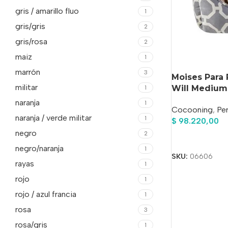
gris / amarillo fluo
1
gris/gris
2
gris/rosa
2
maiz
1
marrón
3
Moises Para 
militar
Will Medium
1
naranja
1
Cocooning
,
Pe
naranja / verde militar
1
$
98.220,00
negro
2
Añadir Al Carrit
negro/naranja
1
SKU:
06606
rayas
1
rojo
1
rojo / azul francia
1
rosa
3
rosa/gris
1