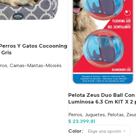
Perros Y Gatos Cocooning
 Gris
rros
,
Camas-Mantas-Moisés
o
Pelota Zeus Duo Ball Con
Luminosa 6.3 Cm KIT X 2 
Perros
,
Juguetes
,
Pelotas
,
Zeu
$
23.399,81
Color