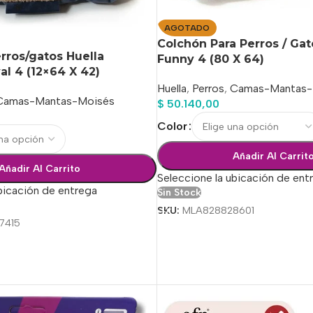
AGOTADO
Colchón Para Perros / Gat
rros/gatos Huella
Funny 4 (80 X 64)
al 4 (12×64 X 42)
Huella
,
Perros
,
Camas-Mantas-
Camas-Mantas-Moisés
$
50.140,00
Color
Añadir Al Carrit
Añadir Al Carrito
Seleccione la ubicación de ent
bicación de entrega
Sin Stock
SKU:
MLA828828601
7415