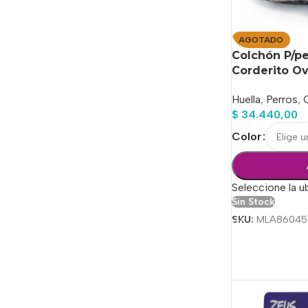
AGOTADO
Colchón P/pe
Corderito Ov
Huella
,
Perros
,
$
34.440,00
Color
Seleccione la u
Sin Stock
SKU:
MLA86045