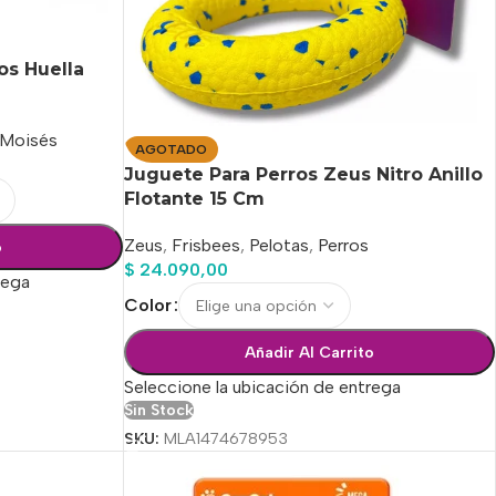
os Huella
Moisés
AGOTADO
Juguete Para Perros Zeus Nitro Anillo
Flotante 15 Cm
Zeus
,
Frisbees
,
Pelotas
,
Perros
o
$
24.090,00
rega
Color
Añadir Al Carrito
Seleccione la ubicación de entrega
Sin Stock
SKU:
MLA1474678953