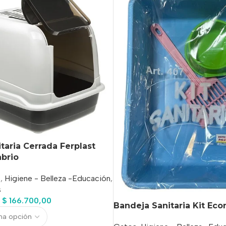
taria Cerrada Ferplast
abrio
s
,
Higiene - Belleza -Educación
,
s
$
166.700,00
Bandeja Sanitaria Kit Ec