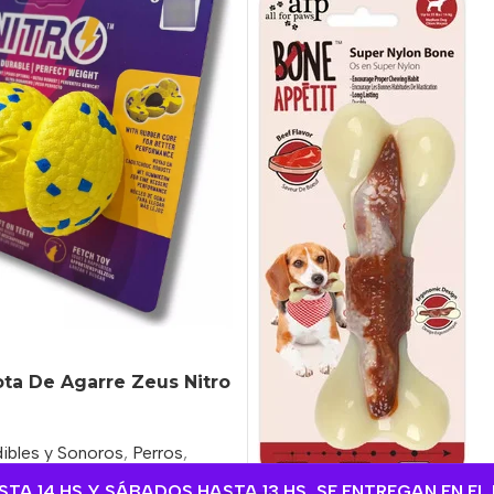
ta De Agarre Zeus Nitro
ibles y Sonoros
,
Perros
,
A 14 HS Y SÁBADOS HASTA 13 HS, SE ENTREGAN EN EL 