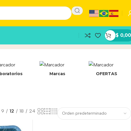
$
0,00
boratorios
Marcas
OFERTAS
9
12
18
24