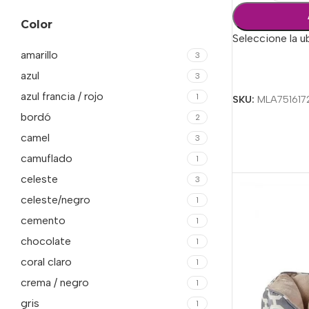
Color
Seleccione la u
amarillo
3
Seleccionar Op
azul
3
azul francia / rojo
1
SKU:
MLA751617
bordó
2
camel
3
camuflado
1
celeste
3
celeste/negro
1
cemento
1
chocolate
1
coral claro
1
crema / negro
1
gris
1