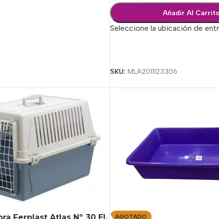
Añadir Al Carrit
Seleccione la ubicación de ent
Seleccionar Opciones
SKU:
MLA2011123306
a Ferplast Atlas Nº 30 El.
AGOTADO