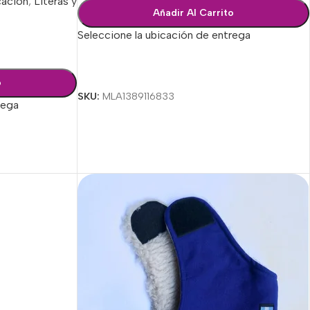
cación
,
Literas y
Añadir Al Carrito
Seleccione la ubicación de entrega
Seleccionar Opciones
o
SKU:
MLA1389116833
rega