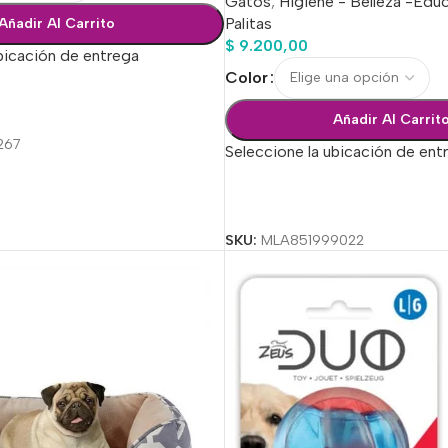
Gatos
,
Higiene - Belleza -Edu
Palitas
Añadir Al Carrito
$
9.200,00
bicación de entrega
Color
ciones
Añadir Al Carrit
267
Seleccione la ubicación de ent
Seleccionar Opciones
SKU:
MLA851999022