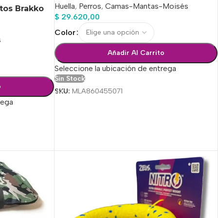
Huella
,
Perros
,
Camas-Mantas-Moisés
atos Brakko
$
29.620,00
Color
s
Añadir Al Carrito
Seleccione la ubicación de entrega
Sin Stock
o
SKU:
MLA860455071
rega