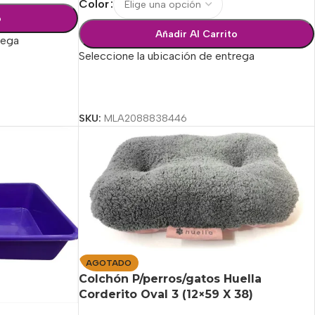
Color
o
Añadir Al Carrito
rega
Seleccione la ubicación de entrega
Seleccionar Opciones
SKU:
MLA2088838446
AGOTADO
Colchón P/perros/gatos Huella
Corderito Oval 3 (12×59 X 38)