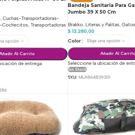
Bandeja Sanitaria Para G
Jumbo 39 X 50 Cm
s
,
Cuchas-Transportadoras-
Brakko
,
Literas y Palitas
,
Gato
s-Cochecitos
,
Transportadoras
$
13.280,00
Color
Añadir Al Carrit
Añadir Al Carrito
Seleccione la ubicación de ent
bicación de entrega
Sin Stock
SKU:
MLA864839301
ciones
286