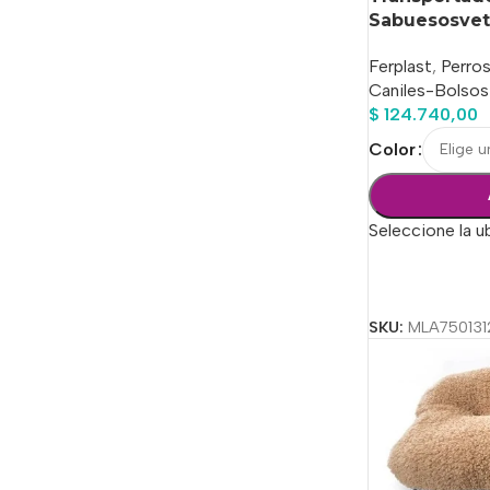
Sabuesosvet
Ferplast
,
Perro
Caniles-Bolso
$
124.740,00
Color
Seleccione la u
Seleccionar Op
SKU:
MLA750131