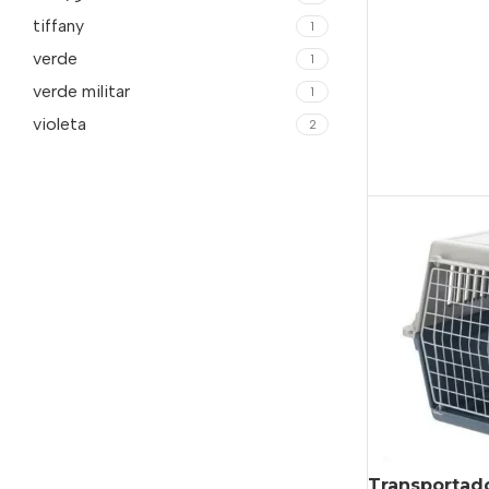
tiffany
1
verde
1
verde militar
1
violeta
2
Transportador