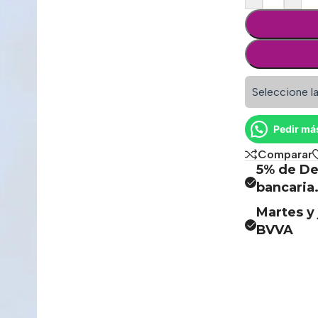
Seleccione la
Pedir má
Comparar
5% de De
bancaria
Martes y 
BVVA