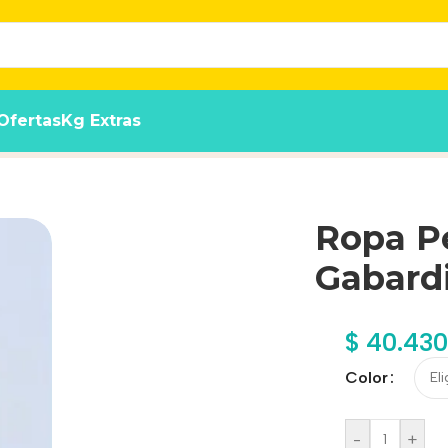
Ofertas
Kg Extras
/corderito Talle 55
Ropa P
Gabardi
$
40.430
Color
-
+