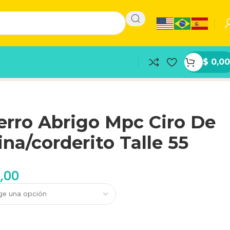
$
0,00
erro Abrigo Mpc Ciro De
na/corderito Talle 55
,00