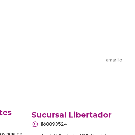
amarillo
tes
Sucursal Libertador
1168893524
rovincia de