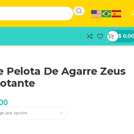
$
0,00
e Pelota De Agarre Zeus
lotante
,00