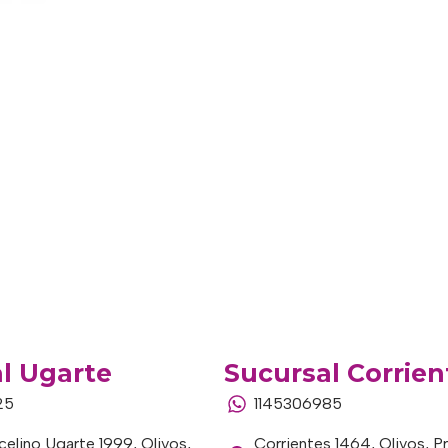
l Ugarte
Sucursal Corrien
25
1145306985
elino Ugarte 1999, Olivos,
Corrientes 1464, Olivos, P