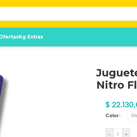
Ofertas
Kg Extras
ante
Juguet
Nitro F
$
22.130
Color
-
+