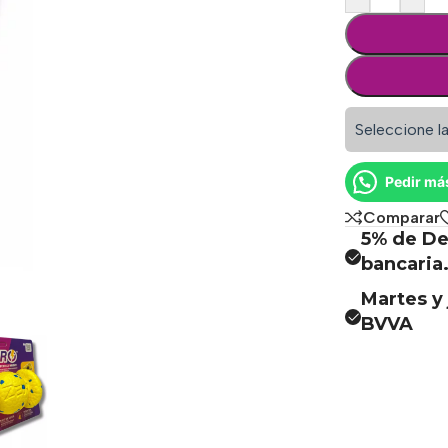
Seleccione la
Pedir má
Comparar
5% de De
bancaria
Martes y 
BVVA