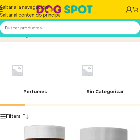
Saltar a la navegación
Saltar al contenido principal
Natuplus
Inicio
/
Producto
Perfumes
Sin Categorizar
Filters