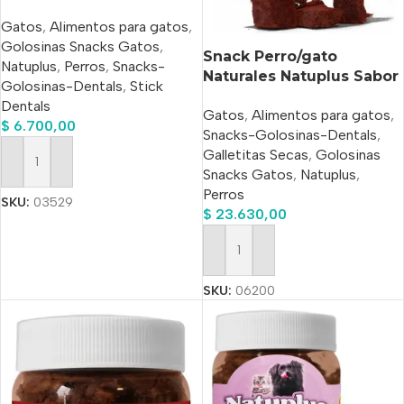
Pescado X 200 Ml
Gatos
,
Alimentos para gatos
,
Golosinas Snacks Gatos
,
Snack Perro/gato
Natuplus
,
Perros
,
Snacks-
Naturales Natuplus Sabor
Golosinas-Dentals
,
Stick
Carne X 500 Ml
Dentals
Gatos
,
Alimentos para gatos
,
$
6.700,00
Snacks-Golosinas-Dentals
,
Galletitas Secas
,
Golosinas
Añadir Al Carrito
Snacks Gatos
,
Natuplus
,
Perros
SKU:
03529
$
23.630,00
Añadir Al Carrito
SKU:
06200