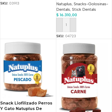
SKU:
03913
Natuplus
,
Snacks-Golosinas-
Dentals
,
Stick Dentals
$
16.310,00
Añadir Al Carrito
SKU:
04723
Snack Liofilizado Perros
Y Gato Natuplus De