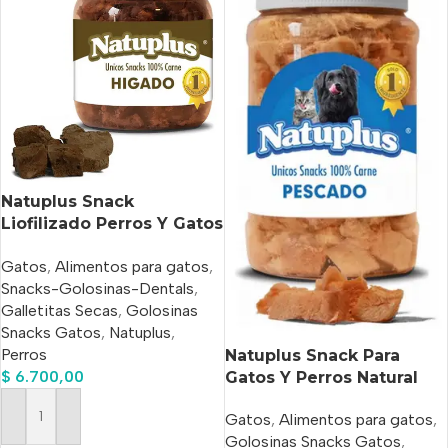
Natuplus Snack
Liofilizado Perros Y Gatos
De Hígado X 200 Ml
Gatos
,
Alimentos para gatos
,
Snacks-Golosinas-Dentals
,
Galletitas Secas
,
Golosinas
Snacks Gatos
,
Natuplus
,
Perros
Natuplus Snack Para
$
6.700,00
Gatos Y Perros Natural
500 ml
Gatos
,
Alimentos para gatos
,
Añadir Al Carrito
Golosinas Snacks Gatos
,