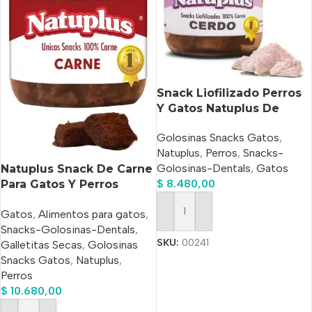
Snack Liofilizado Perros
Y Gatos Natuplus De
Cerdo X 200 Ml
Golosinas Snacks Gatos
,
Natuplus
,
Perros
,
Snacks-
Golosinas-Dentals
,
Gatos
Natuplus Snack De Carne
$
8.480,00
Para Gatos Y Perros
Natural 200ml
Gatos
,
Alimentos para gatos
,
Añadir Al Carrito
Snacks-Golosinas-Dentals
,
SKU:
00241
Galletitas Secas
,
Golosinas
Snacks Gatos
,
Natuplus
,
Perros
$
10.680,00