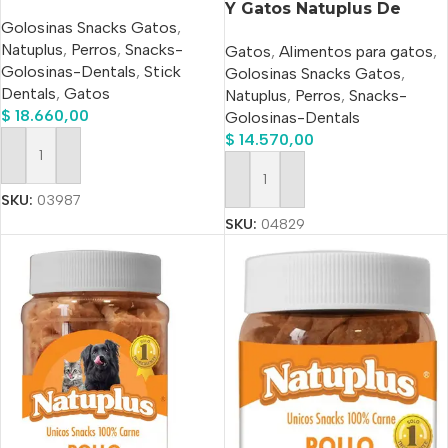
Cerdo X 500 Ml
Y Gatos Natuplus De
Golosinas Snacks Gatos
,
Hígado X 500 Ml
Natuplus
,
Perros
,
Snacks-
Gatos
,
Alimentos para gatos
,
Golosinas-Dentals
,
Stick
Golosinas Snacks Gatos
,
Dentals
,
Gatos
Natuplus
,
Perros
,
Snacks-
$
18.660,00
Golosinas-Dentals
$
14.570,00
Añadir Al Carrito
Añadir Al Carrito
SKU:
03987
SKU:
04829