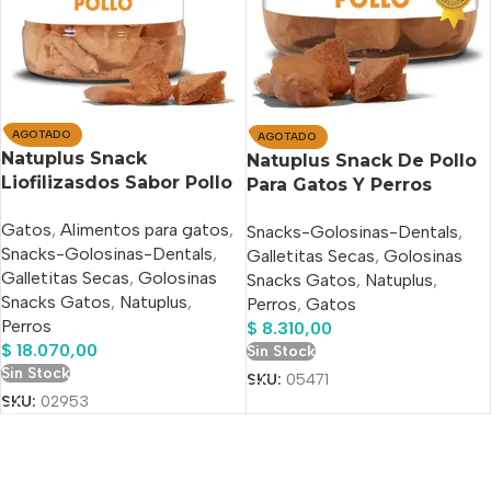
AGOTADO
AGOTADO
Natuplus Snack
Natuplus Snack De Pollo
Liofilizasdos Sabor Pollo
Para Gatos Y Perros
100% Natural 500 Ml
Natural 200ml
Gatos
,
Alimentos para gatos
,
Snacks-Golosinas-Dentals
,
Snacks-Golosinas-Dentals
,
Galletitas Secas
,
Golosinas
Galletitas Secas
,
Golosinas
Snacks Gatos
,
Natuplus
,
Snacks Gatos
,
Natuplus
,
Perros
,
Gatos
Perros
$
8.310,00
$
18.070,00
Sin Stock
Sin Stock
SKU:
05471
SKU:
02953