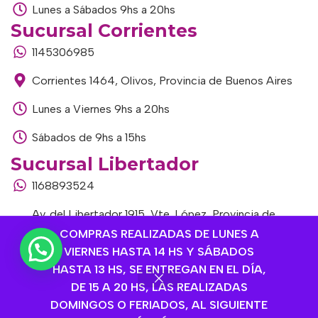
Lunes a Sábados 9hs a 20hs
Sucursal Corrientes
1145306985
Corrientes 1464, Olivos, Provincia de Buenos Aires
Lunes a Viernes 9hs a 20hs
Sábados de 9hs a 15hs
Sucursal Libertador
1168893524
Av. del Libertador 1915, Vte. López, Provincia de
Buenos Aires
COMPRAS REALIZADAS DE LUNES A
VIERNES HASTA 14 HS Y SÁBADOS
Lunes a Viernes de 9hs a 13hs / 16hs a 20hs
HASTA 13 HS, SE ENTREGAN EN EL DÍA,
DE 15 A 20 HS, LAS REALIZADAS
Sábados de 9hs a 15hs
DOMINGOS O FERIADOS, AL SIGUIENTE