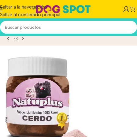
Saltar a la navegación
Saltar al contenido principal
k Liofilizado Perros Y Gatos Natuplus De Cerdo X 200 Ml