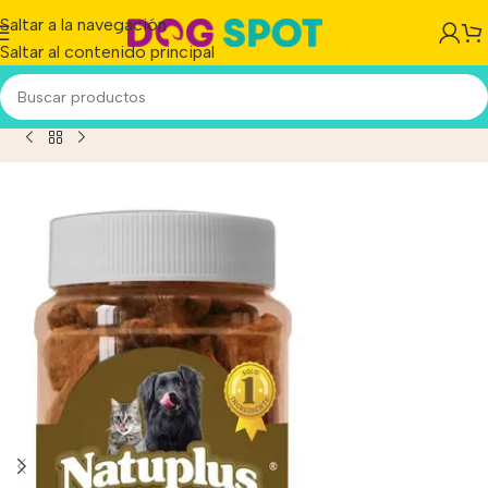
Saltar a la navegación
Saltar al contenido principal
k Liofilizado Perros Y Gatos Natuplus De Hígado X 500 Ml