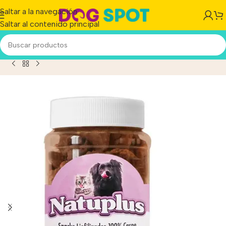
Saltar a la navegación
Saltar al contenido principal
k Liofilizado Perros Y Gatos Natuplus De Cerdo X 500 Ml