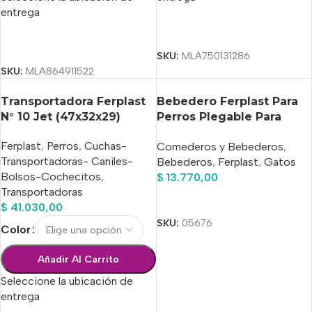
entrega
Seleccionar Opciones
Seleccionar Opciones
SKU:
MLA750131286
SKU:
MLA864911522
Transportadora Ferplast
Bebedero Ferplast Para
N° 10 Jet (47x32x29)
Perros Plegable Para
Viajes X 0.550 Lt
Ferplast
,
Perros
,
Cuchas-
Comederos y Bebederos
,
Transportadoras- Caniles-
Bebederos
,
Ferplast
,
Gatos
Bolsos-Cochecitos
,
$
13.770,00
Transportadoras
Añadir Al Carrito
$
41.030,00
SKU:
05676
Color
Añadir Al Carrito
Seleccione la ubicación de
entrega