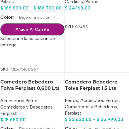
Palitas
Cardinas
,
Perros
$
166.600,00
-
$
166.700,00
$
24.160,00
Color
Añadir Al Carrito
SKU:
02483
Añadir Al Carrito
Seleccione la ubicación de
entrega
Seleccionar Opciones
SKU:
MLA751617267
Comedero Bebedero
Comedero Bebedero
Tolva Ferplast 0,600 Lts
Tolva Ferplast 1,5 Lts
Azimut 600
Perros
,
Accesorios Perros
,
Accesorios Perros
,
Comederos y Bebederos
,
Comederos y Bebederos
,
Ferplast
Ferplast
$
23.630,00
-
$
25.990,00
$
18.650,00
Color
Color