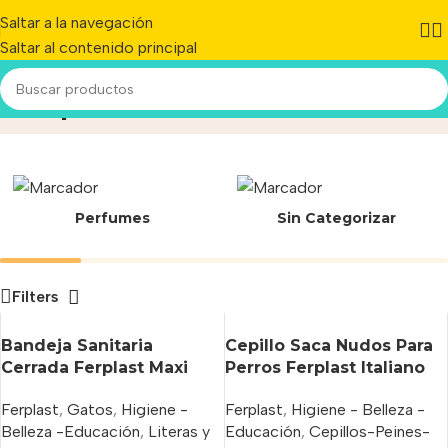
Saltar a la navegación
Saltar al contenido principal
Ferplast
Inicio
/
Producto
Perfumes
Sin Categorizar
Filters
Bandeja Sanitaria
Cepillo Saca Nudos Para
Cerrada Ferplast Maxi
Perros Ferplast Italiano
Bella Cabrio
10 Dientes
Ferplast
,
Gatos
,
Higiene -
Ferplast
,
Higiene - Belleza -
Belleza -Educación
,
Literas y
Educación
,
Cepillos-Peines-