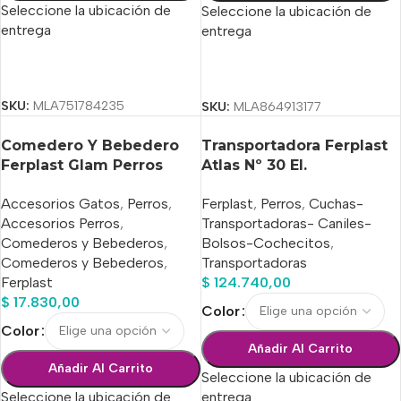
Seleccione la ubicación de
Seleccione la ubicación de
entrega
entrega
Seleccionar Opciones
Seleccionar Opciones
SKU:
MLA751784235
SKU:
MLA864913177
Comedero Y Bebedero
Transportadora Ferplast
Ferplast Glam Perros
Atlas Nº 30 El.
Medium 0,75 L
Sabuesosvet
Accesorios Gatos
,
Perros
,
Ferplast
,
Perros
,
Cuchas-
Accesorios Perros
,
Transportadoras- Caniles-
Comederos y Bebederos
,
Bolsos-Cochecitos
,
Comederos y Bebederos
,
Transportadoras
Ferplast
$
124.740,00
$
17.830,00
Color
Color
Añadir Al Carrito
Añadir Al Carrito
Seleccione la ubicación de
Seleccione la ubicación de
entrega