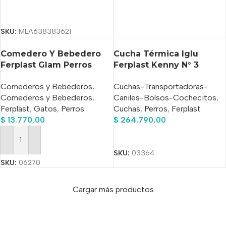
Seleccionar Opciones
SKU:
MLA638383621
Comedero Y Bebedero
Cucha Térmica Iglu
Ferplast Glam Perros
Ferplast Kenny N° 3
Medium 0,75 L
Italiana 89x60x60 Cm
Comederos y Bebederos
,
Cuchas-Transportadoras-
Comederos y Bebederos
,
Caniles-Bolsos-Cochecitos
,
Ferplast
,
Gatos
,
Perros
Cuchas
,
Perros
,
Ferplast
$
13.770,00
$
264.790,00
Añadir Al Carrito
Añadir Al Carrito
SKU:
03364
SKU:
06270
Cargar más productos