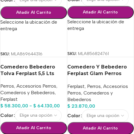
Añadir Al Carrito
Añadir Al Carrito
Seleccione la ubicación de
Seleccione la ubicación de
entrega
entrega
Seleccionar Opciones
Seleccionar Opciones
SKU:
MLA856824761
SKU:
MLA869644316
Comedero Bebedero
Comedero Y Bebedero
Tolva Ferplast 5,5 Lts
Ferplast Glam Perros
Large 1,2 L
Perros
,
Accesorios Perros
,
Ferplast
,
Perros
,
Accesorios
Comederos y Bebederos
,
Perros
,
Comederos y
Ferplast
Bebederos
$
58.300,00
-
$
64.130,00
$
23.870,00
Color
Color
Añadir Al Carrito
Añadir Al Carrito