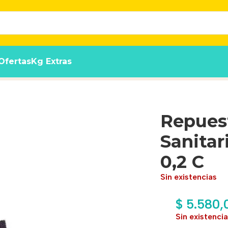
Ofertas
Kg Extras
st 20 X 7 X H 0,2 C
Repuest
Sanitar
0,2 C
Sin existencias
$
5.580,
Sin existenci