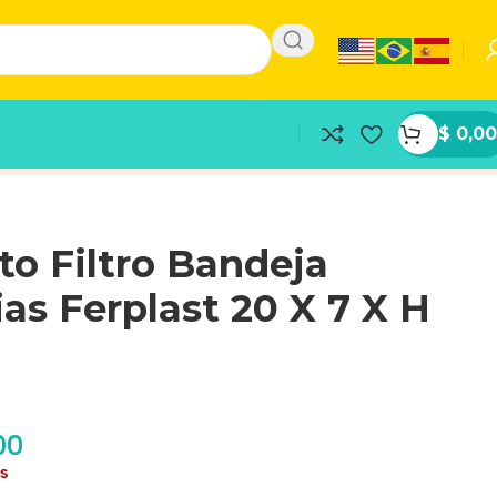
$
0,00
o Filtro Bandeja
ias Ferplast 20 X 7 X H
00
as