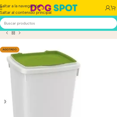
Saltar a la navegación
Saltar al contenido principal
nedor Comida P/perros Ferplast Hermético 15 Kg/39 Litro
AGOTADO