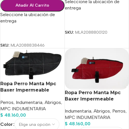
Seleccione la ubicación de
Añadir Al Carrito
entrega
Seleccione la ubicación de
entrega
Seleccionar Opciones
SKU:
MLA2088800120
Seleccionar Opciones
SKU:
MLA2088838446
Ropa Perro Manta Mpc
Baxer Impermeable
Ropa Perro Manta Mpc
C/corderito Talle 30
Baxer Impermeable
Perros
,
Indumentaria
,
Abrigos
,
C/corderito Talle 35
MPC INDUMENTARIA
Indumentaria
,
Abrigos
,
Perros
,
$
48.160,00
MPC INDUMENTARIA
$
48.160,00
Color