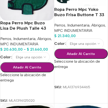
Ropa Perro Mpc Yoko
Buzo Frisa Buttone T 33
Calidad Premium
Ropa Perro Mpc Buzo
Perros
,
Indumentaria
,
Abrigos
,
Lisa De Plush Talle 43
MPC INDUMENTARIA
Calidad Premium
$
21.340,00
Perros
,
Indumentaria
,
Abrigos
,
Color
MPC INDUMENTARIA
$
20.630,00
-
$
21.660,00
Añadir Al Carrito
Color
Seleccione la ubicación de
entrega
Añadir Al Carrito
Seleccione la ubicación de
Seleccionar Opciones
entrega
SKU:
MLA1376934465
Seleccionar Opciones
SKU:
MLA1396125020