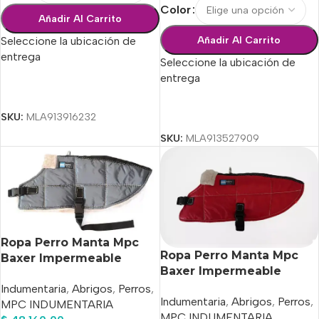
Color
Añadir Al Carrito
Añadir Al Carrito
Seleccione la ubicación de
entrega
Seleccione la ubicación de
entrega
Seleccionar Opciones
Seleccionar Opciones
SKU:
MLA913916232
SKU:
MLA913527909
Ropa Perro Manta Mpc
Ropa Perro Manta Mpc
Baxer Impermeable
Baxer Impermeable
C/corderito Talle 40
C/corderito Talle 45
Indumentaria
,
Abrigos
,
Perros
,
Indumentaria
,
Abrigos
,
Perros
,
MPC INDUMENTARIA
MPC INDUMENTARIA