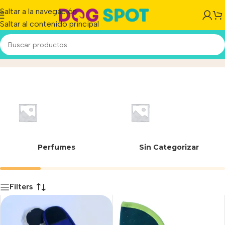
Saltar a la navegación
Saltar al contenido principal
MPC
Inicio
/
Producto
Perfumes
Sin Categorizar
Filters