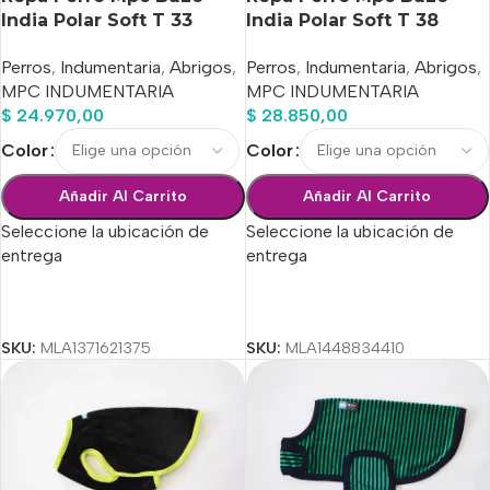
India Polar Soft T 33
India Polar Soft T 38
Calidad Premium
Calidad Premium
Perros
,
Indumentaria
,
Abrigos
,
Perros
,
Indumentaria
,
Abrigos
,
MPC INDUMENTARIA
MPC INDUMENTARIA
$
24.970,00
$
28.850,00
Color
Color
Añadir Al Carrito
Añadir Al Carrito
Seleccione la ubicación de
Seleccione la ubicación de
entrega
entrega
Seleccionar Opciones
Seleccionar Opciones
SKU:
MLA1371621375
SKU:
MLA1448834410