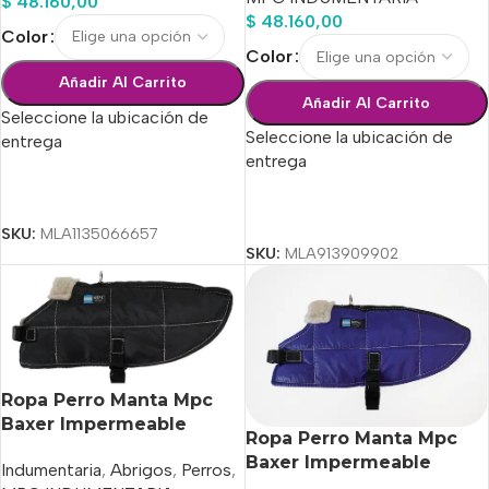
$
48.160,00
$
48.160,00
Color
Color
Añadir Al Carrito
Añadir Al Carrito
Seleccione la ubicación de
Seleccione la ubicación de
entrega
entrega
Seleccionar Opciones
Seleccionar Opciones
SKU:
MLA1135066657
SKU:
MLA913909902
Ropa Perro Manta Mpc
Baxer Impermeable
Ropa Perro Manta Mpc
C/corderito Talle 50
Baxer Impermeable
Indumentaria
,
Abrigos
,
Perros
,
C/corderito Talle 75