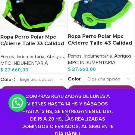
Ropa Perro Polar Mpc
Ropa Perro Polar Mpc
C/cierre Talle 43 Calidad
C/cierre Talle 33 Calidad
Premium
Premium
Perros
,
Indumentaria
,
Abrigos
,
Perros
,
Indumentaria
,
Abrigos
,
MPC INDUMENTARIA
MPC INDUMENTARIA
$
27.660,00
$
27.660,00
Color
Color
Añadir Al Carrito
Añadir Al Carrito
COMPRAS REALIZADAS DE LUNES A
Seleccione la ubicación de
Seleccione la ubicación de
VIERNES HASTA 14 HS Y SÁBADOS
entrega
entrega
HASTA 13 HS, SE ENTREGAN EN EL DÍA,
DE 15 A 20 HS, LAS REALIZADAS
Seleccionar Opciones
Seleccionar Opciones
DOMINGOS O FERIADOS, AL SIGUIENTE
SKU:
MLA856320772
DÍA HÁBIL!
SKU:
MLA856321631