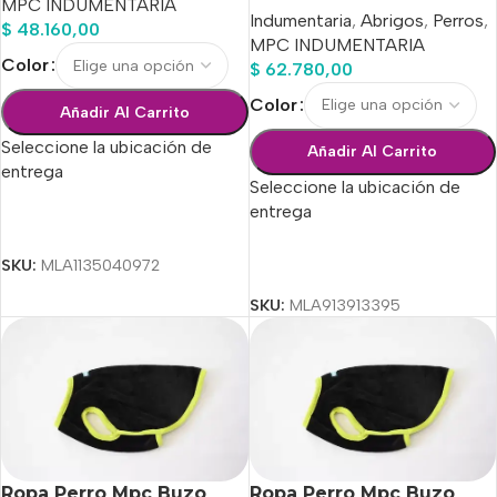
MPC INDUMENTARIA
Indumentaria
,
Abrigos
,
Perros
,
$
48.160,00
MPC INDUMENTARIA
Color
$
62.780,00
Color
Añadir Al Carrito
Seleccione la ubicación de
Añadir Al Carrito
entrega
Seleccione la ubicación de
entrega
Seleccionar Opciones
SKU:
MLA1135040972
Seleccionar Opciones
SKU:
MLA913913395
Ropa Perro Mpc Buzo
Ropa Perro Mpc Buzo