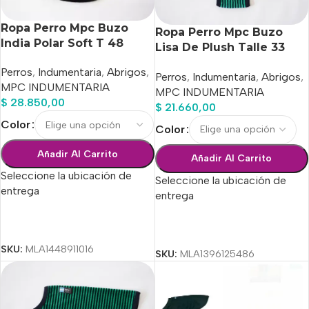
Ropa Perro Mpc Buzo
Ropa Perro Mpc Buzo
India Polar Soft T 48
Lisa De Plush Talle 33
Calidad Premium
Calidad Premium
Perros
,
Indumentaria
,
Abrigos
,
Perros
,
Indumentaria
,
Abrigos
,
MPC INDUMENTARIA
MPC INDUMENTARIA
$
28.850,00
$
21.660,00
Color
Color
Añadir Al Carrito
Añadir Al Carrito
Seleccione la ubicación de
Seleccione la ubicación de
entrega
entrega
Seleccionar Opciones
Seleccionar Opciones
SKU:
MLA1448911016
SKU:
MLA1396125486