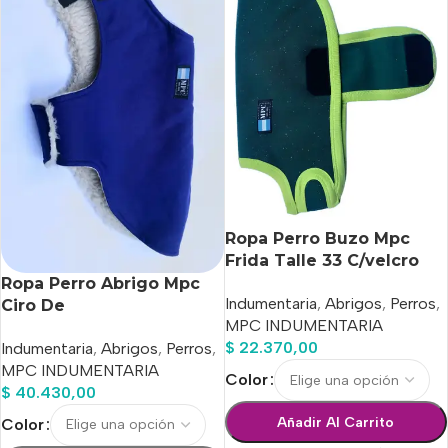
Ropa Perro Buzo Mpc
Frida Talle 33 C/velcro
Calidad Premium
Ropa Perro Abrigo Mpc
Indumentaria
,
Abrigos
,
Perros
,
Ciro De
MPC INDUMENTARIA
Gabardina/corderito
$
22.370,00
Indumentaria
,
Abrigos
,
Perros
,
Talle 55
MPC INDUMENTARIA
Color
$
40.430,00
Añadir Al Carrito
Color