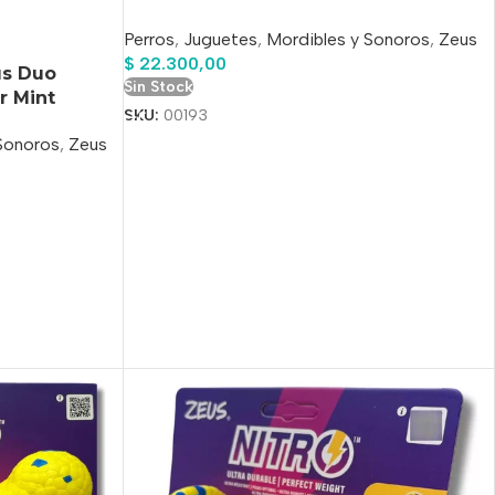
Perros
,
Juguetes
,
Mordibles y Sonoros
,
Zeus
$
22.300,00
us Duo
Sin Stock
r Mint
SKU:
00193
Sonoros
,
Zeus