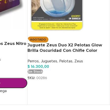
AGOTADO
s Zeus Nitro
Juguete Zeus Duo X2 Pelotas Glow
Brilla Oscuridad Con Chifle Color
Celeste
s
Perros
,
Juguetes
,
Pelotas
,
Zeus
$
16.300,00
Sin Stock
SKU:
00286
o
rega