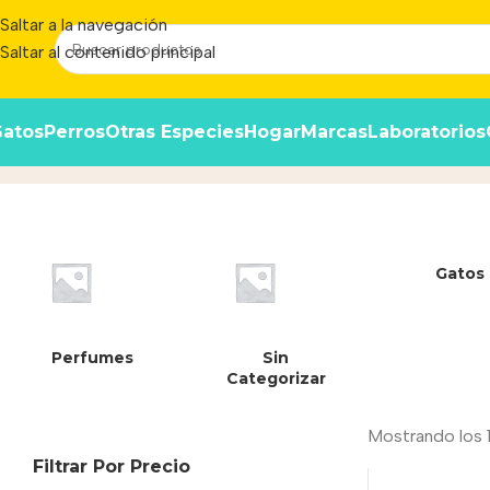
Saltar a la navegación
Saltar al contenido principal
atos
Perros
Otras Especies
Hogar
Marcas
Laboratorios
Zeus
Inicio
/
Producto
Gatos
Perfumes
Sin
Categorizar
Mostrando los 
Filtrar Por Precio