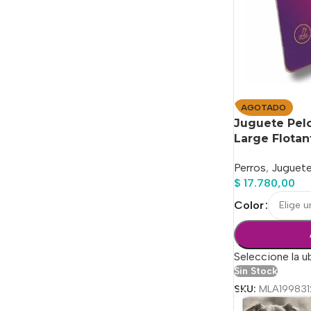
AGOTADO
Juguete Pelo
Large Flota
Perros
,
Juguet
$
17.780,00
Color
Seleccione la u
Sin Stock
SKU:
MLA199831