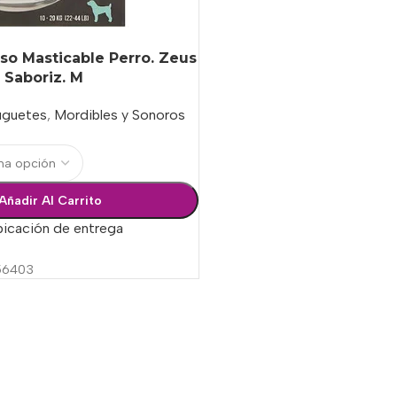
o Masticable Perro. Zeus
 Saboriz. M
uguetes
,
Mordibles y Sonoros
Añadir Al Carrito
bicación de entrega
56403