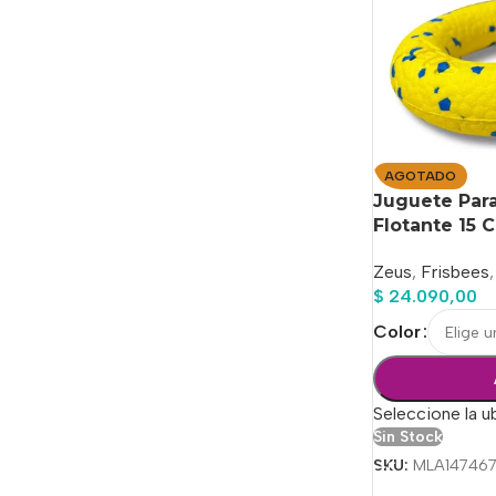
AGOTADO
Juguete Para
Flotante 15 
Zeus
,
Frisbees
,
$
24.090,00
Color
Seleccione la u
Sin Stock
SKU:
MLA14746