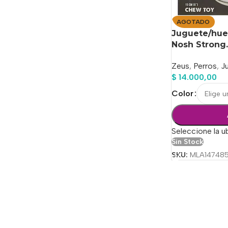
AGOTADO
Juguete/hues
Nosh Strong.
Zeus
,
Perros
,
J
$
14.000,00
Color
Seleccione la u
Sin Stock
SKU:
MLA14748