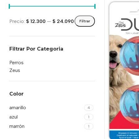
Precio:
$ 12.300
—
$ 24.090
Filtrar
Filtrar Por Categoria
Perros
Zeus
Color
amarillo
4
azul
1
marrón
1