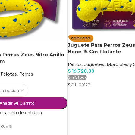
AGOTADO
Juguete Para Perros Zeus
Bone 15 Cm Flotante
 Perros Zeus Nitro Anillo
Cm
Perros
,
Juguetes
,
Mordibles y 
$
16.720,00
Pelotas
,
Perros
Sin Stock
SKU:
00127
Añadir Al Carrito
bicación de entrega
78953