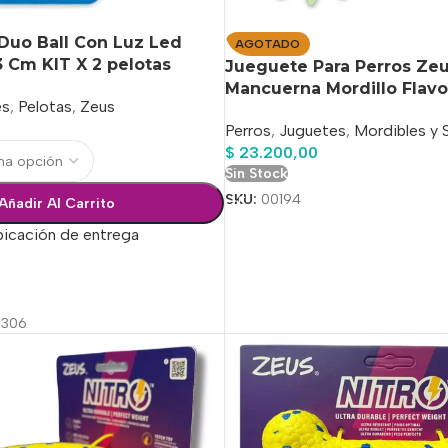
Duo Ball Con Luz Led
AGOTADO
 Cm KIT X 2 pelotas
Jueguete Para Perros Ze
Mancuerna Mordillo Flavo
es
,
Pelotas
,
Zeus
Perros
,
Juguetes
,
Mordibles y 
$
23.200,00
Sin Stock
SKU:
00194
Añadir Al Carrito
bicación de entrega
ciones
3306