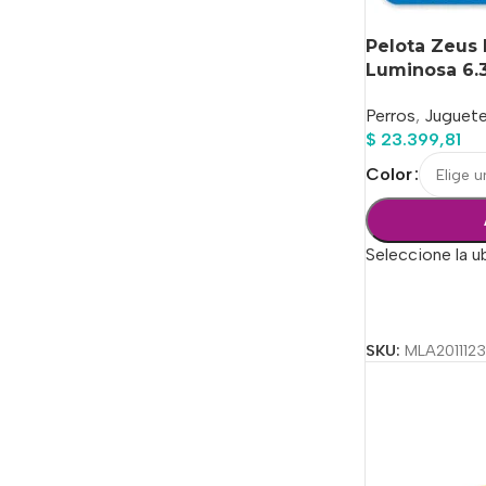
Pelota Zeus 
Luminosa 6.3
Perros
,
Juguet
$
23.399,81
Color
Seleccione la u
Seleccionar Op
SKU:
MLA201112