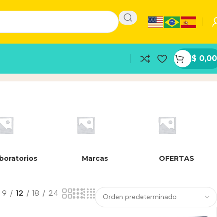
$
0,00
boratorios
Marcas
OFERTAS
9
12
18
24