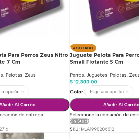
AGOTADO
ta Para Perros Zeus Nitro
Juguete Pelota Para Perro
nte 7 Cm
Small Flotante 5 Cm
es
,
Pelotas
,
Zeus
Perros
,
Juguetes
,
Pelotas
,
Zeu
$
12.300,00
Color
Añadir Al Carrito
Añadir Al Carrit
bicación de entrega
Seleccione la ubicación de ent
Sin Stock
2716
SKU:
MLA1998286812