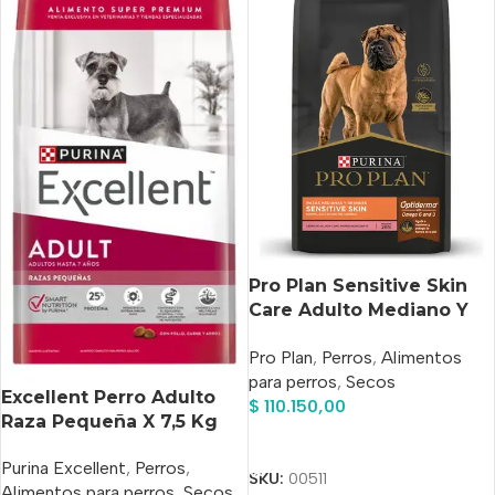
Pro Plan Sensitive Skin
Care Adulto Mediano Y
Grande X 12 Kg
Pro Plan
,
Perros
,
Alimentos
para perros
,
Secos
Excellent Perro Adulto
$
110.150,00
Raza Pequeña X 7,5 Kg
Añadir Al Carrito
Purina Excellent
,
Perros
,
SKU:
00511
Alimentos para perros
,
Secos