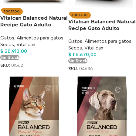
AGOTADO
AGOTADO
Vitalcan Balanced Natural
Vitalcan Balanced Natural
Recipe Gato Adulto
Recipe Gato Adulto
Carne Arg X 3kg
Sabor Pollo x 15 Kg
Gatos
,
Alimentos para gatos
,
Gatos
,
Alimentos para gatos
,
Secos
,
Vital can
Secos
,
Vital can
$
30.910,00
$
115.670,00
Sin Stock
Sin Stock
SKU:
01562
SKU:
04636