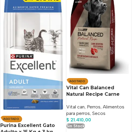
AGOTADO
Vital Can Balanced
Natural Recipe Carne
Argentina Seleccionada
Vital can
,
Perros
,
Alimentos
X 3 Kg
para perros
,
Secos
$
21.410,00
AGOTADO
Purina Excellent Gato
Sin Stock
Adulto x 15 Kg + 3 kg