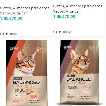
Adulto Salmon Rosado X
Adulto Cordero X 15kg
Gatos
,
Alimentos para gatos
,
15 Kg
Gatos
,
Alimentos para gatos
,
Secos
,
Vital can
Secos
,
Vital can
$
115.670,00
$
115.670,00
Añadir Al Carrito
Añadir Al Carrito
SKU:
01396
SKU:
01681