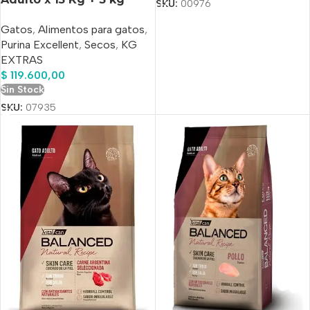
SKU:
00976
Bonus
Gatos
,
Alimentos para gatos
,
Purina Excellent
,
Secos
,
KG
EXTRAS
$
119.600,00
Sin Stock
SKU:
07935