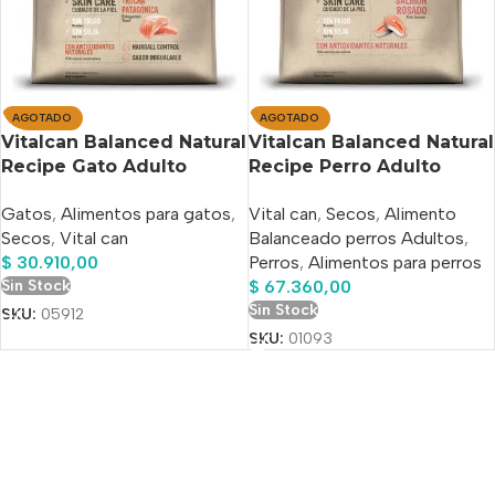
AGOTADO
AGOTADO
Vitalcan Balanced Natural
Vitalcan Balanced Natural
Recipe Gato Adulto
Recipe Perro Adulto
Sabor Trucha Patagónica
Salmón X 15 Kg
Gatos
,
Alimentos para gatos
,
Vital can
,
Secos
,
Alimento
x 3kg
Secos
,
Vital can
Balanceado perros Adultos
,
$
30.910,00
Perros
,
Alimentos para perros
Sin Stock
$
67.360,00
Sin Stock
SKU:
05912
SKU:
01093