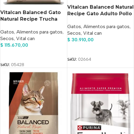
Vitalcan Balanced Natural
Vitalcan Balanced Gato
Recipe Gato Adulto Pollo
Natural Recipe Trucha
x 3kg
Patagónica x15kg
Gatos
,
Alimentos para gatos
,
Gatos
,
Alimentos para gatos
,
Secos
,
Vital can
Secos
,
Vital can
$
30.910,00
$
115.670,00
Añadir Al Carrito
Añadir Al Carrito
SKU:
02664
SKU:
05428