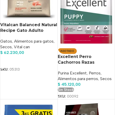
Vitalcan Balanced Natural
Recipe Gato Adulto
Trucha X 7.5 Kg
Gatos
,
Alimentos para gatos
,
Secos
,
Vital can
AGOTADO
$
62.230,00
Excellent Perro
Añadir Al Carrito
Cachorros Razas
Pequeñas X 7,5 Kg
SKU:
05313
Purina Excellent
,
Perros
,
Alimentos para perros
,
Secos
$
45.120,00
Sin Stock
SKU:
00092