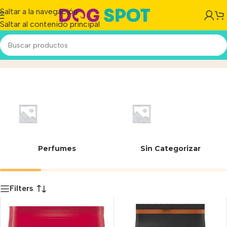
Saltar a la navegación
Saltar al contenido principal
Fibra
Inicio
/
Producto
Perfumes
Sin Categorizar
Filters