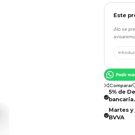
Este p
¡No se pr
avisaremo
Pedir má
Comparar
5% de De
bancaria
Martes y 
BVVA