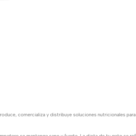
roduce, comercializa y distribuye soluciones nutricionales para
ompañero se mantenga sano y fuerte. La dieta de tu gato se refl