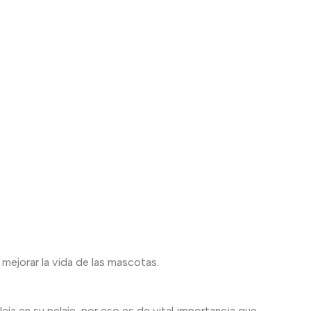
 mejorar la vida de las mascotas.
eja en su pelaje, por eso es de vital importancia que