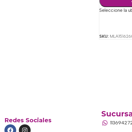
Seleccione la u
Seleccionar Op
SKU:
MLA151626
Sucursa
Redes Sociales
11369427