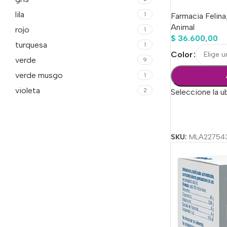
lila
1
Farmacia Felina
Animal
rojo
1
$
36.600,00
turquesa
1
Color
verde
9
verde musgo
1
violeta
2
Seleccione la u
Seleccionar Op
SKU:
MLA22754