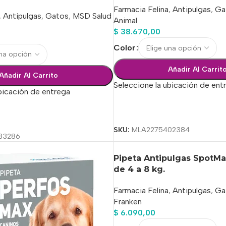
Farmacia Felina
,
Antipulgas
,
Ga
,
Antipulgas
,
Gatos
,
MSD Salud
Animal
$
38.670,00
Color
Añadir Al Carrit
Añadir Al Carrito
Seleccione la ubicación de ent
bicación de entrega
Seleccionar Opciones
ciones
SKU:
MLA2275402384
33286
Pipeta Antipulgas SpotMa
de 4 a 8 kg.
Farmacia Felina
,
Antipulgas
,
Ga
Franken
$
6.090,00