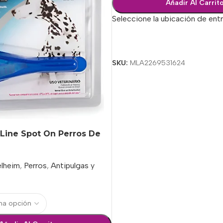
Añadir Al Carrit
Seleccione la ubicación de ent
Seleccionar Opciones
SKU:
MLA2269531624
 Line Spot On Perros De
elheim
,
Perros
,
Antipulgas y