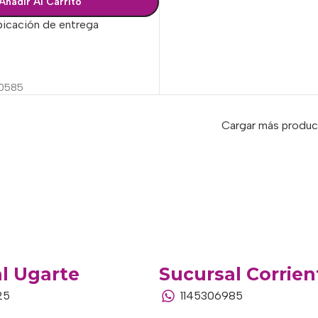
Añadir Al Carrito
bicación de entrega
ciones
0585
Cargar más produ
l Ugarte
Sucursal Corrien
25
1145306985