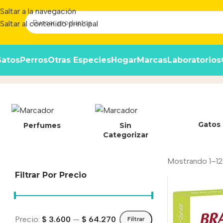
Saltar a la navegación
Saltar al contenido principal
atos
Perros
Otras Especies
Hogar
Marcas
Laboratorios
Externos
Inicio
/
Producto
Gatos
Perfumes
Sin
Categorizar
Mostrando 1–12
Filtrar Por Precio
Precio:
$ 3.600
—
$ 64.270
Filtrar