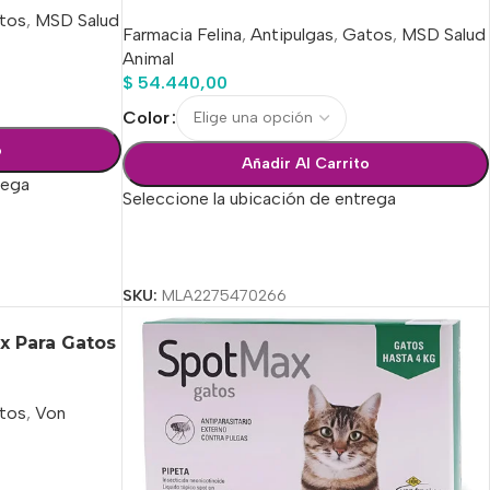
tos
,
MSD Salud
Farmacia Felina
,
Antipulgas
,
Gatos
,
MSD Salud
Animal
$
54.440,00
Color
o
Añadir Al Carrito
rega
Seleccione la ubicación de entrega
Seleccionar Opciones
SKU:
MLA2275470266
x Para Gatos
tos
,
Von