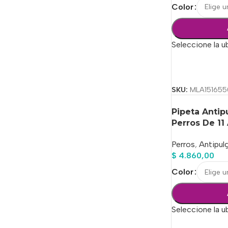
Color
Seleccione la u
Seleccionar Op
SKU:
MLA151655
Pipeta Antip
Perros De 11
Perros
,
Antipul
$
4.860,00
Color
Seleccione la u