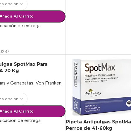
Añadir Al Carrito
bicación de entrega
ciones
0287
ulgas SpotMax Para
 A 20 Kg
gas y Garrapatas
,
Von Franken
Añadir Al Carrito
bicación de entrega
Pipeta Antipulgas SpotMa
Perros de 41-60kg