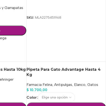
s y Garrapatas
Seleccionar Opciones
SKU:
MLA2275451968
o
rega
us Hasta 10kg
Pipeta Para Gato Advantage Hasta 4
Kg
ehringer
Farmacia Felina
,
Antipulgas
,
Elanco
,
Gatos
$
10.700,00
Color