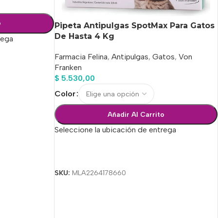
o
Pipeta Antipulgas SpotMax Para Gatos
De Hasta 4 Kg
rega
Farmacia Felina
,
Antipulgas
,
Gatos
,
Von
Franken
$
5.530,00
Color
Añadir Al Carrito
Seleccione la ubicación de entrega
Seleccionar Opciones
SKU:
MLA2264178660