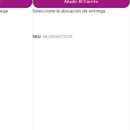
o
Añadir Al Carrito
rega
Seleccione la ubicación de entrega
Seleccionar Opciones
SKU:
MLA1516071375