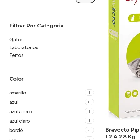
Filtrar Por Categoria
Gatos
Laboratorios
Perros
Color
amarillo
1
azul
8
azul acero
1
azul claro
1
Bravecto Pip
bordó
3
1.2 A 2.8 Kg
gris
2