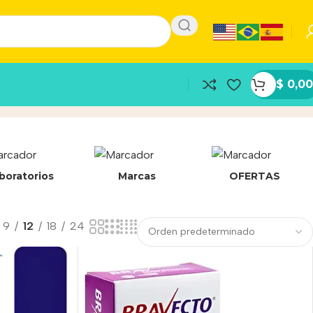
$
0,00
boratorios
Marcas
OFERTAS
9
12
18
24