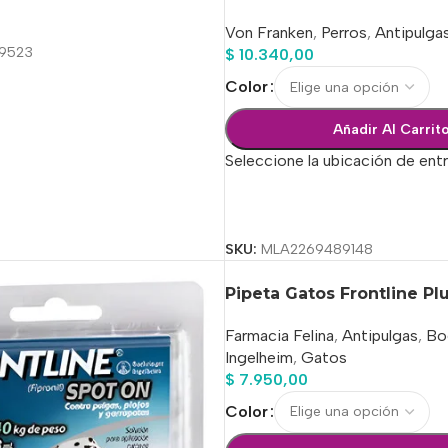
ciones
Von Franken
,
Perros
,
Antipulga
9523
$
10.340,00
Color
Añadir Al Carrit
Seleccione la ubicación de ent
Seleccionar Opciones
SKU:
MLA2269489148
Pipeta Gatos Frontline Pl
Farmacia Felina
,
Antipulgas
,
Bo
Ingelheim
,
Gatos
$
7.950,00
Color