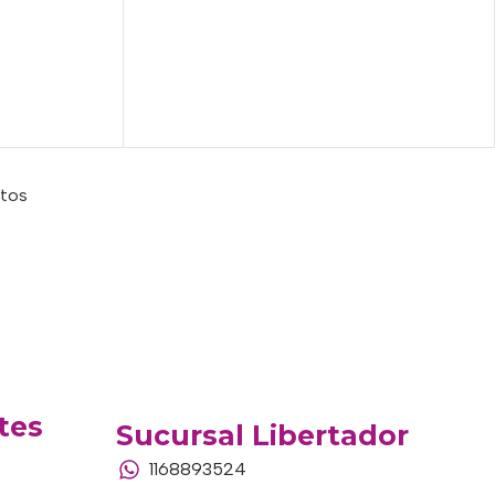
ctos
tes
Sucursal Libertador
1168893524