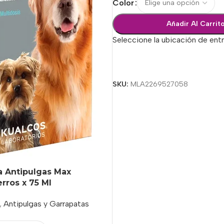
Color
Añadir Al Carrit
Seleccione la ubicación de ent
Seleccionar Opciones
SKU:
MLA2269527058
a Antipulgas Max
erros x 75 Ml
,
Antipulgas y Garrapatas