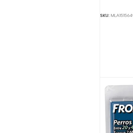
Seleccionar Op
SKU:
MLA151564