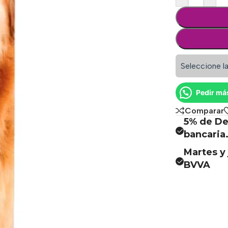
Seleccione la
Pedir má
Comparar
5% de De
bancaria
Martes y 
BVVA