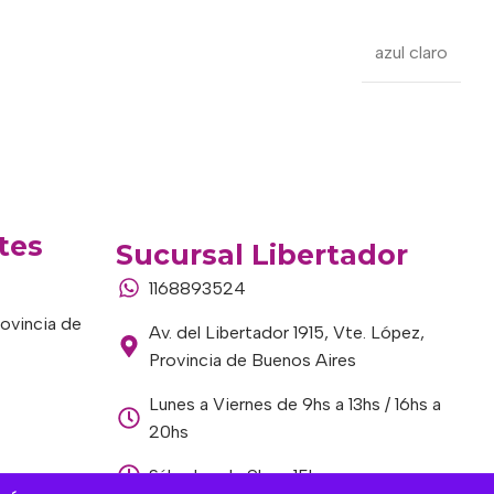
azul claro
tes
Sucursal Libertador
1168893524
rovincia de
Av. del Libertador 1915, Vte. López,
Provincia de Buenos Aires
Lunes a Viernes de 9hs a 13hs / 16hs a
20hs
Sábados de 9hs a 15hs