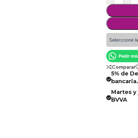
Seleccione la
Pedir má
Comparar
5% de De
bancaria
Martes y 
BVVA