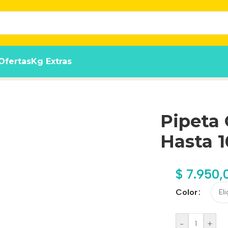
Ofertas
Kg Extras
Pipeta 
Hasta 
$
7.950,
Color
-
+