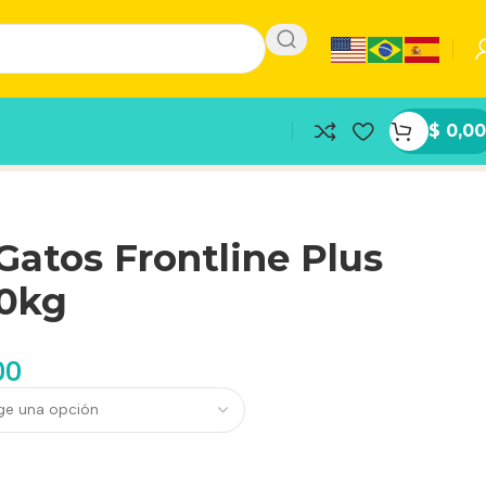
$
0,00
Gatos Frontline Plus
10kg
00