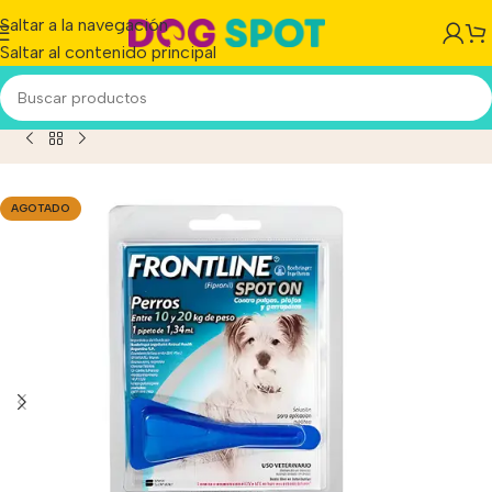
Saltar a la navegación
Saltar al contenido principal
eta Front Line Spot On Perro Pulgas Garrapatas 10 A 20kg
AGOTADO