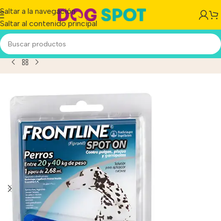
Saltar a la navegación
Saltar al contenido principal
o
/
Producto
/
Pipeta Front Line Spot On Perros De 20-40 Kg