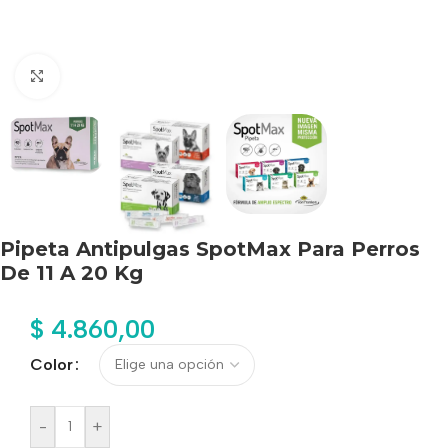
Haga clic para ampliar
Pipeta Antipulgas SpotMax Para Perros
De 11 A 20 Kg
$
4.860,00
Color
-
+