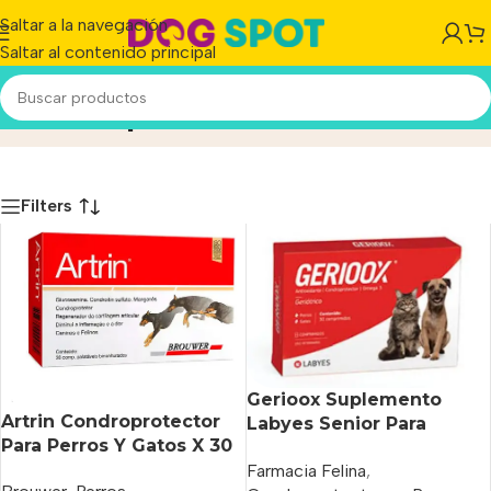
Saltar a la navegación
Saltar al contenido principal
Condroprotectores
Inicio
/
Producto
Filters
Gerioox Suplemento
Artrin Condroprotector
Labyes Senior Para
Para Perros Y Gatos X 30
Perro/gato Caja x 30
Comprimidos
Farmacia Felina
,
Comprimidos