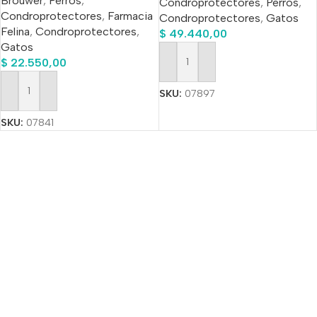
Brouwer
,
Perros
,
Condroprotectores
,
Perros
,
Condroprotectores
,
Farmacia
Condroprotectores
,
Gatos
Felina
,
Condroprotectores
,
$
49.440,00
Gatos
$
22.550,00
Añadir Al Carrito
SKU:
07897
Añadir Al Carrito
SKU:
07841