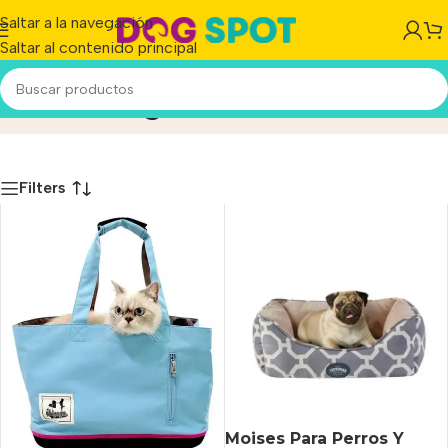
Saltar a la navegación
Saltar al contenido principal
Cocooning
Inicio
/
Producto
Filters
Moises Para Perros Y