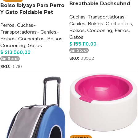
Breathable Dachsuhnd
Bolso Ibiyaya Para Perro
Pet Carrier Khaki
Y Gato Foldable Pet
Cuchas-Transportadoras-
Travel Carrier
Caniles-Bolsos-Cochecitos
,
Perros
,
Cuchas-
Bolsos
,
Cocooning
,
Perros
,
Transportadoras- Caniles-
Gatos
Bolsos-Cochecitos
,
Bolsos
,
$
155.110,00
Cocooning
,
Gatos
Sin Stock
$
213.560,00
SKU:
03552
Sin Stock
SKU:
01710