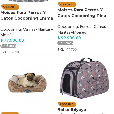
AGOTADO
AGOTADO
Moises Para Perros Y
Moisés Para Perros Y
Gatos Cocooning Tina
Gatos Cocooning Emma
Medium Beige
Small Gris
Cocooning
,
Perros
,
Camas-
Cocooning
,
Camas-Mantas-
Mantas-Moisés
Moisés
$
99.900,00
$
77.530,00
Sin Stock
Sin Stock
SKU:
02722
SKU:
02730
AGOTADO
Bolso Ibiyaya