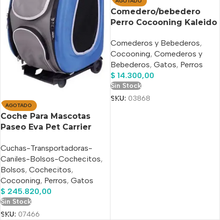
AGOTADO
Comedero/bebedero
Perro Cocooning Kaleido
Fucsia 250 Ml
Comederos y Bebederos
,
Cocooning
,
Comederos y
Bebederos
,
Gatos
,
Perros
$
14.300,00
Sin Stock
SKU:
03868
AGOTADO
Coche Para Mascotas
Paseo Eva Pet Carrier
Wheeled Royal Blue
Cuchas-Transportadoras-
Caniles-Bolsos-Cochecitos
,
Bolsos
,
Cochecitos
,
Cocooning
,
Perros
,
Gatos
$
245.820,00
Sin Stock
SKU:
07466