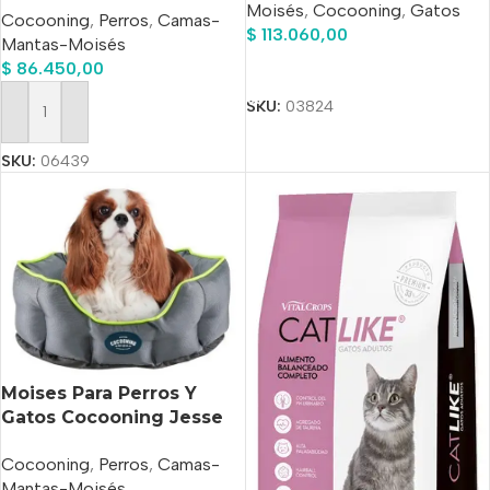
Moisés
,
Cocooning
,
Gatos
Cocooning
,
Perros
,
Camas-
Gris/celeste
$
113.060,00
Mantas-Moisés
$
86.450,00
Añadir Al Carrito
SKU:
03824
Añadir Al Carrito
SKU:
06439
Moises Para Perros Y
Gatos Cocooning Jesse
Impermeable
Cocooning
,
Perros
,
Camas-
Mantas-Moisés