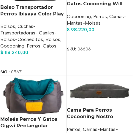
Gatos Cocooning Will
Bolso Transportador
Medium Gris
Perros Ibiyaya Color Play
Cocooning
,
Perros
,
Camas-
Sky Blue
Mantas-Moisés
Bolsos
,
Cuchas-
$
98.220,00
Transportadoras- Caniles-
Añadir Al Carrito
Bolsos-Cochecitos
,
Bolsos
,
Cocooning
,
Perros
,
Gatos
SKU:
06606
$
118.240,00
Añadir Al Carrito
SKU:
05671
Cama Para Perros
Cocooning Nostro
Moisés Perros Y Gatos
Napper Medium
Gigwi Rectangular
Perros
,
Camas-Mantas-
Medium Color