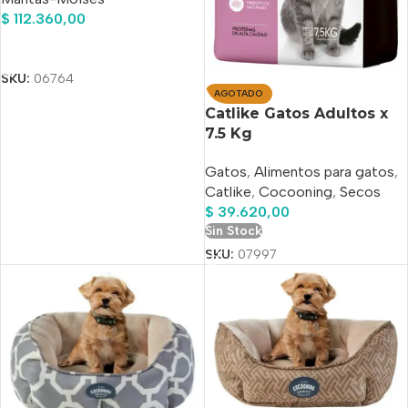
$
112.360,00
Añadir Al Carrito
SKU:
06764
AGOTADO
Catlike Gatos Adultos x
7.5 Kg
Gatos
,
Alimentos para gatos
,
Catlike
,
Cocooning
,
Secos
$
39.620,00
Sin Stock
SKU:
07997