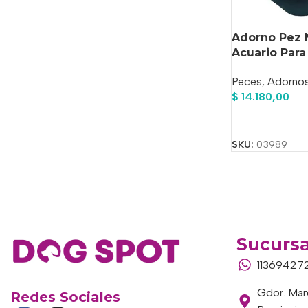
Adorno Pez
Acuario Para
Peces
,
Adorno
$
14.180,00
Añadir Al Carrit
SKU:
03989
Sucursa
11369427
Gdor. Marc
Redes Sociales