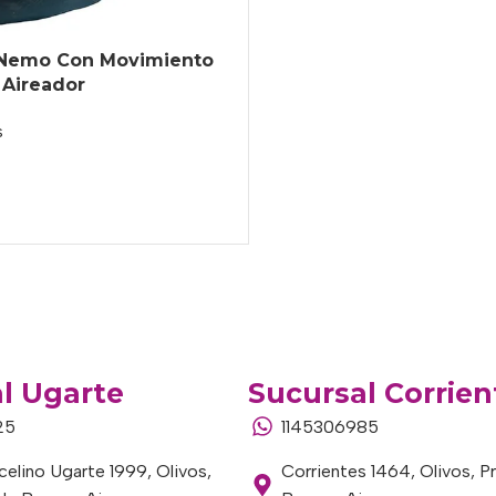
 Nemo Con Movimiento
 Aireador
s
o
l Ugarte
Sucursal Corrien
25
1145306985
elino Ugarte 1999, Olivos,
Corrientes 1464, Olivos, P