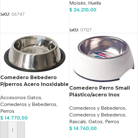
Moisés
,
Huella
Añadir Al Carrito
$
26.210,00
SKU:
06747
Añadir Al Carrito
SKU:
07127
Comedero Bebedero
P/perros Acero Inoxidable
Comedero Perro Small
N°5 25 Cm Diamet
Plástico/acero Inox
Accesorios Gatos
,
Rascals Antidesl
Comederos y Bebederos
,
Comederos y Bebederos
,
Perros
Comederos y Bebederos
,
$
14.770,00
Rascals
,
Gatos
,
Perros
$
14.760,00
Añadir Al Carrito
Añadir Al Carrito