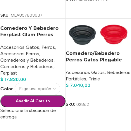
Seleccionar Opciones
SKU:
MLA857803637
Comedero Y Bebedero
Ferplast Glam Perros
Medium 0,75 L
Accesorios Gatos
,
Perros
,
Comedero/Bebedero
Accesorios Perros
,
Perros Gatos Plegable
Comederos y Bebederos
,
Silicona 0.5 L 14cm
Comederos y Bebederos
,
Accesorios Gatos
,
Bebederos
Diámetro
Ferplast
Portátiles
,
Trixie
$
17.830,00
$
7.040,00
Color
Añadir Al Carrito
Añadir Al Carrito
SKU:
02862
Seleccione la ubicación de
entrega