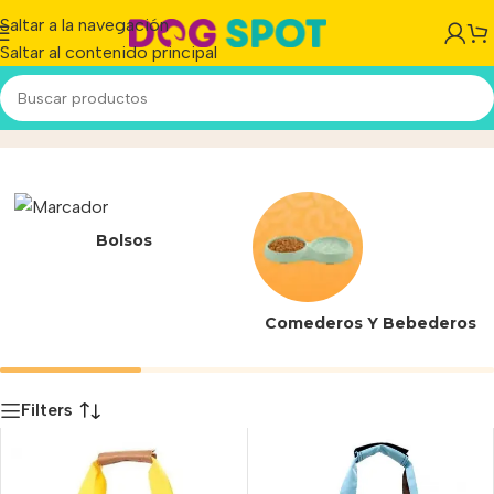
Saltar a la navegación
Saltar al contenido principal
Accesorios Gatos
Inicio
/
Producto
Bolsos
Comederos Y Bebederos
Filters