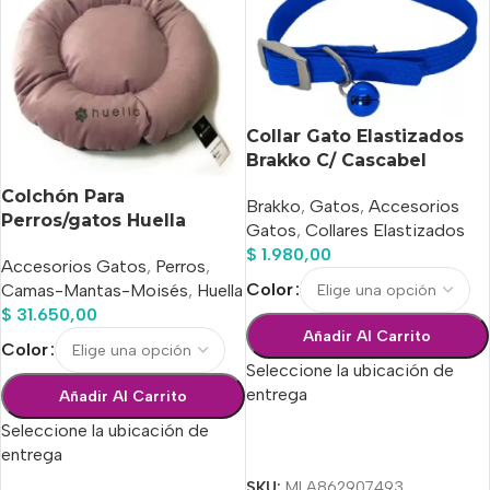
Collar Gato Elastizados
Brakko C/ Cascabel
Colchón Para
Brakko
,
Gatos
,
Accesorios
Perros/gatos Huella
Gatos
,
Collares Elastizados
Circular 3 (12×56 Cm)
$
1.980,00
Accesorios Gatos
,
Perros
,
Color
Camas-Mantas-Moisés
,
Huella
$
31.650,00
Añadir Al Carrito
Color
Seleccione la ubicación de
entrega
Añadir Al Carrito
Seleccione la ubicación de
Seleccionar Opciones
entrega
SKU:
MLA862907493