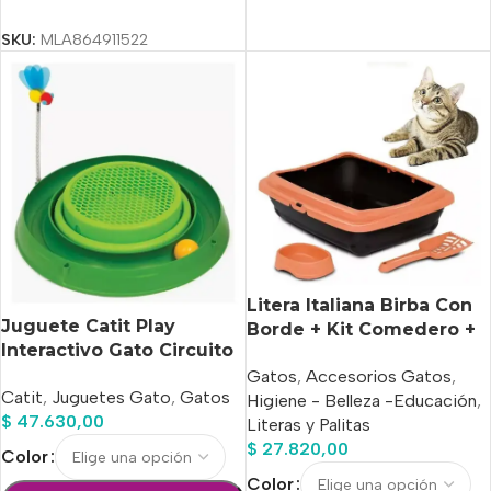
Seleccionar Opciones
SKU:
MLA864911522
Litera Italiana Birba Con
Juguete Catit Play
Borde + Kit Comedero +
Interactivo Gato Circuito
Palita
3 En 1 C/Hierbas
Gatos
,
Accesorios Gatos
,
Catit
,
Juguetes Gato
,
Gatos
Higiene - Belleza -Educación
,
$
47.630,00
Literas y Palitas
$
27.820,00
Color
Color