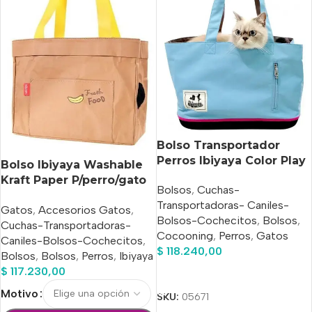
Bolso Transportador
Perros Ibiyaya Color Play
Bolso Ibiyaya Washable
Sky Blue
Kraft Paper P/perro/gato
Bolsos
,
Cuchas-
Hasta 6 Kg
Transportadoras- Caniles-
Gatos
,
Accesorios Gatos
,
Bolsos-Cochecitos
,
Bolsos
,
Cuchas-Transportadoras-
Cocooning
,
Perros
,
Gatos
Caniles-Bolsos-Cochecitos
,
$
118.240,00
Bolsos
,
Bolsos
,
Perros
,
Ibiyaya
$
117.230,00
Añadir Al Carrito
Motivo
SKU:
05671