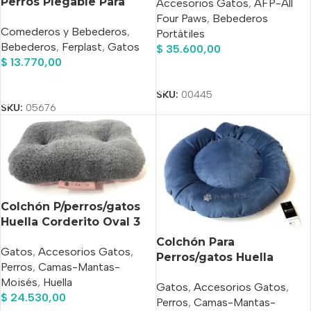
Perros Plegable Para
Accesorios Gatos
,
AFP-All
Viajes X 0.550 Lt
Four Paws
,
Bebederos
Comederos y Bebederos
,
Portátiles
Bebederos
,
Ferplast
,
Gatos
$
35.600,00
$
13.770,00
Añadir Al Carrito
Añadir Al Carrito
SKU:
00445
SKU:
05676
Colchón P/perros/gatos
Huella Corderito Oval 3
(12×59 X 38)
Colchón Para
Gatos
,
Accesorios Gatos
,
Perros/gatos Huella
Perros
,
Camas-Mantas-
Circular 3 (12×56 Cm)
Moisés
,
Huella
Gatos
,
Accesorios Gatos
,
$
24.530,00
Perros
,
Camas-Mantas-