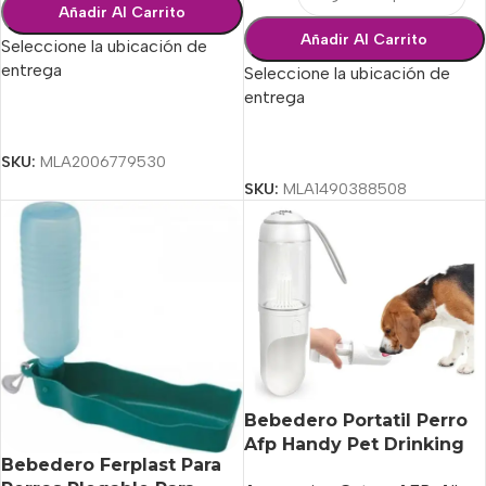
Añadir Al Carrito
Añadir Al Carrito
Seleccione la ubicación de
entrega
Seleccione la ubicación de
entrega
Seleccionar Opciones
Seleccionar Opciones
SKU:
MLA2006779530
SKU:
MLA1490388508
Bebedero Portatil Perro
Afp Handy Pet Drinking
Bebedero Ferplast Para
Bottle