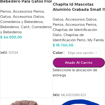
Bebedero Para Gatos Flor
Chapita Id Mascotas
3lts.
Aluminio Grabada Small !!
Perros
,
Accesorios Perros
,
Entrega Hoy !!
Gatos
,
Accesorios Gatos
,
Gatos
,
Accesorios Gatos
,
Comederos y Bebederos
,
Perros
,
Accesorios Perros
,
Bebederos
,
Catit
,
Comederos
Chapitas de Identificación
y Bebederos
Gato
,
Chapitas de
$
66.000,00
Identificación Perro
,
My Family
Añadir Al Carrito
$
18.760,00
SKU:
00134
Color
Añadir Al Carrito
Seleccione la ubicación de
entrega
Seleccionar Opciones
SKU:
MLA1123280323