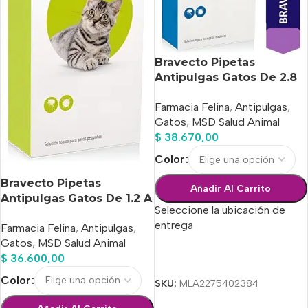
Bravecto Pipetas
Antipulgas Gatos De 2.8
A 6.25 Kg
Farmacia Felina
,
Antipulgas
,
Gatos
,
MSD Salud Animal
$
38.670,00
Color
Bravecto Pipetas
Añadir Al Carrito
Antipulgas Gatos De 1.2 A
Seleccione la ubicación de
2.8 Kg
entrega
Farmacia Felina
,
Antipulgas
,
Gatos
,
MSD Salud Animal
$
36.600,00
Seleccionar Opciones
Color
SKU:
MLA2275402384