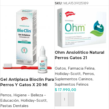
SKU:
MLA1539125189
Ohm Ansiolítico Natural
Perros Gatos 21
Comprimidos Palatables
Gatos
,
Farmacia Felina
,
Holliday
Holliday-Scott
,
Perros
,
Suplementos Caninos
,
Gel Antiplaca Bioclin Para
Suplmentos Felinos
Perros Y Gatos X 20 Ml
$
17.990,00
Perros
,
Higiene - Belleza -
Educación
,
Holliday-Scott
,
Añadir Al Carrito
Pastas Dentales