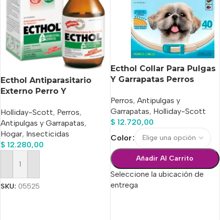
Ecthol Collar Para Pulgas
Y Garrapatas Perros
Ecthol Antiparasitario
Chicos
Externo Perro Y
Perros
,
Antipulgas y
Ambiental x 100ml
Garrapatas
,
Holliday-Scott
Holliday-Scott
,
Perros
,
$
12.720,00
Antipulgas y Garrapatas
,
Hogar
,
Insecticidas
Color
$
12.280,00
Añadir Al Carrito
Añadir Al Carrito
Seleccione la ubicación de
entrega
SKU:
05525
Seleccionar Opciones