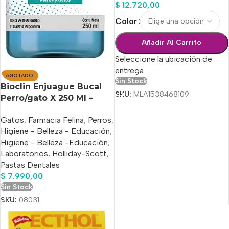
$
12.720,00
Color
Añadir Al Carrito
Seleccione la ubicación de
entrega
AGOTADO
Sin Stock
Bioclin Enjuague Bucal
SKU:
MLA1538468109
Perro/gato X 250 Ml –
Holliday
Gatos
,
Farmacia Felina
,
Perros
,
Higiene - Belleza - Educación
,
Higiene - Belleza -Educación
,
Laboratorios
,
Holliday-Scott
,
Pastas Dentales
$
7.990,00
Sin Stock
SKU:
08031