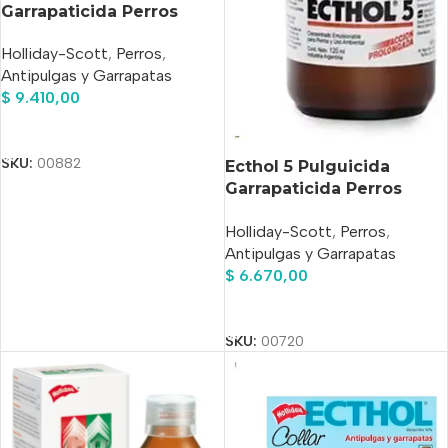
Garrapaticida Perros
holliday x 120ml
Holliday-Scott
,
Perros
,
Antipulgas y Garrapatas
$
9.410,00
Añadir Al Carrito
SKU:
00882
Ecthol 5 Pulguicida
Garrapaticida Perros
holliday x 70ml
Holliday-Scott
,
Perros
,
Antipulgas y Garrapatas
$
6.670,00
Añadir Al Carrito
SKU:
00720