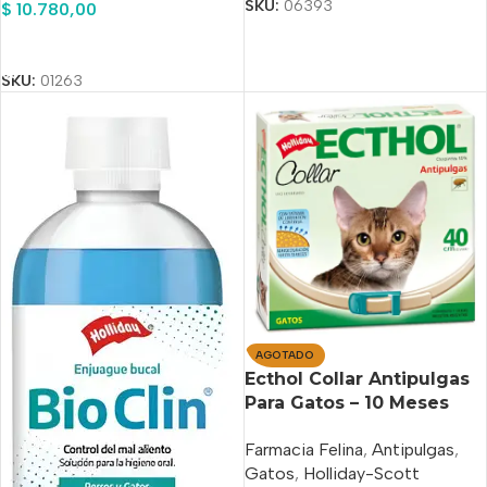
SKU:
06393
$
10.780,00
Añadir Al Carrito
SKU:
01263
AGOTADO
Ecthol Collar Antipulgas
Para Gatos – 10 Meses
Duración
Farmacia Felina
,
Antipulgas
,
Gatos
,
Holliday-Scott