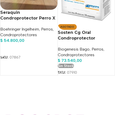
Seraquin
Condroprotector Perro X
60 Comprimidos
AGOTADO
Boehringer Ingelheim
,
Perros
,
Sosten Cg Oral
Condroprotectores
Condroprotector
$
54.800,00
Perros/gatos X 80
Añadir Al Carrito
Biogenesis Bago
,
Perros
,
Comprimidos
Condroprotectores
SKU:
07867
$
73.540,00
Sin Stock
SKU:
07910