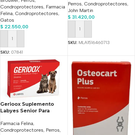
Brouwer
,
Perros
,
Perros
,
Condroprotectores
,
Condroprotectores
,
Farmacia
John Martin
Felina
,
Condroprotectores
,
$
31.420,00
Gatos
$
22.550,00
Añadir Al Carrito
Añadir Al Carrito
SKU:
MLA1516460713
SKU:
07841
Gerioox Suplemento
Labyes Senior Para
Perro/gato Caja x 30
Farmacia Felina
,
Comprimidos
Condroprotectores
,
Perros
,