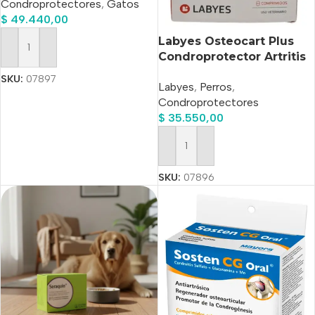
Condroprotectores
,
Gatos
$
49.440,00
Labyes Osteocart Plus
Añadir Al Carrito
Condroprotector Artritis
30 Tabletas
SKU:
07897
Labyes
,
Perros
,
Condroprotectores
$
35.550,00
Añadir Al Carrito
SKU:
07896