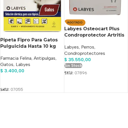
AGOTADO
Labyes Osteocart Plus
Condroprotector Artritis
Pipeta Fipro Para Gatos
30 Tabletas
Pulguicida Hasta 10 kg
Labyes
,
Perros
,
Condroprotectores
Farmacia Felina
,
Antipulgas
,
$
35.550,00
Gatos
,
Labyes
Sin Stock
$
3.400,00
SKU:
07896
Añadir Al Carrito
SKU:
07055