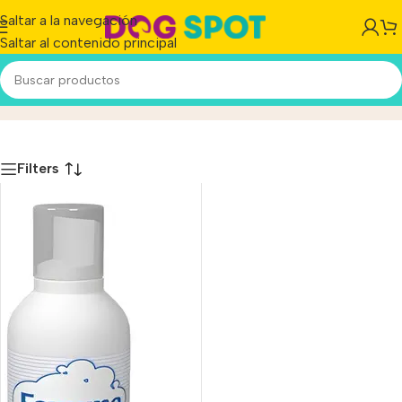
Saltar a la navegación
Saltar al contenido principal
Paul
Inicio
/
Producto
Filters