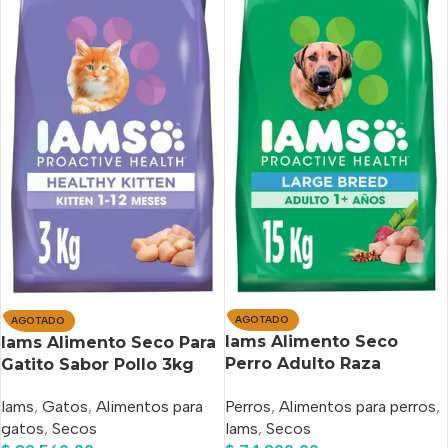
AGOTADO
AGOTADO
Iams Alimento Seco
Iams Alimento Seco Para
Perro Adulto Raza
Gatito Sabor Pollo 3kg
Grande Pollo 15 kg
Perros
,
Alimentos para perros
,
Iams
,
Gatos
,
Alimentos para
Iams
,
Secos
gatos
,
Secos