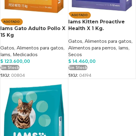
AGOTADO
Iams Kitten Proactive
AGOTADO
Iams Gato Adulto Pollo X
Health X 1 Kg.
15 Kg
Gatos
,
Alimentos para gatos
,
Gatos
,
Alimentos para gatos
,
Alimentos para perros
,
Iams
,
Iams
,
Medicados
Secos
$
123.600,00
$
14.460,00
Sin Stock
Sin Stock
SKU:
00804
SKU:
04194