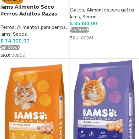
AGOTADO
Iams Alimento Seco
Gatos
,
Alimentos para gatos
,
Perros Adultos Razas
Iams
,
Secos
Peq/med Pollo 15kg
$
35.130,00
Perros
,
Alimentos para perros
,
Sin Stock
Iams
,
Secos
SKU:
00261
$
74.300,00
Sin Stock
SKU:
00262