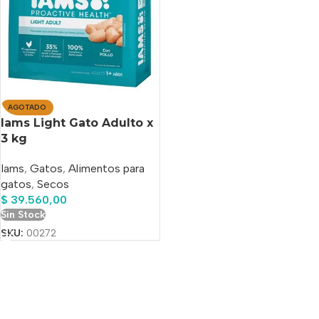
AGOTADO
Iams Light Gato Adulto x
3 kg
Iams
,
Gatos
,
Alimentos para
gatos
,
Secos
$
39.560,00
Sin Stock
SKU:
00272