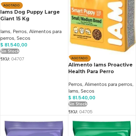
AGOTADO
Iams Dog Puppy Large
Giant 15 Kg
Iams
,
Perros
,
Alimentos para
perros
,
Secos
$
81.540,00
Sin Stock
AGOTADO
SKU:
04707
Alimento Iams Proactive
Health Para Perro
Cachorro De Raza
Perros
,
Alimentos para perros
,
Pequeña Y Mediana
Iams
,
Secos
Sabor Pollo En Bolsa De
$
81.540,00
15 kg
Sin Stock
SKU:
04705