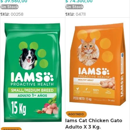
$
74.300,00
$
39.560,00
Sin Stock
Sin Stock
SKU:
04711
SKU:
00258
AGOTADO
Iams Cat Chicken Gato
Adulto X 3 Kg.