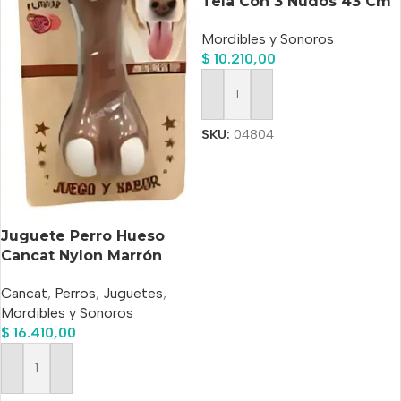
Tela Con 3 Nudos 43 Cm
Mordibles y Sonoros
$
10.210,00
Añadir Al Carrito
SKU:
04804
Juguete Perro Hueso
Cancat Nylon Marrón
Saborizado Large 12 cm x
Cancat
,
Perros
,
Juguetes
,
5 cm
Mordibles y Sonoros
$
16.410,00
Añadir Al Carrito