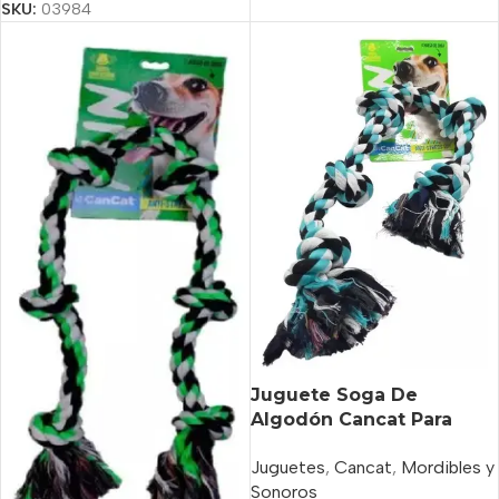
SKU:
03984
Juguete Soga De
Algodón Cancat Para
Perro 5 Nudos 66 Cm
Juguetes
,
Cancat
,
Mordibles y
Sonoros