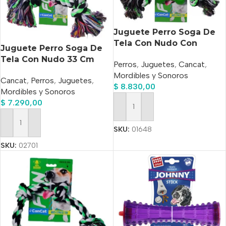
Juguete Perro Soga De
Tela Con Nudo Con
Juguete Perro Soga De
Mordillo 30 Cm
Tela Con Nudo 33 Cm
Perros
,
Juguetes
,
Cancat
,
Mordibles y Sonoros
Cancat
,
Perros
,
Juguetes
,
$
8.830,00
Mordibles y Sonoros
$
7.290,00
Añadir Al Carrito
Añadir Al Carrito
SKU:
01648
SKU:
02701