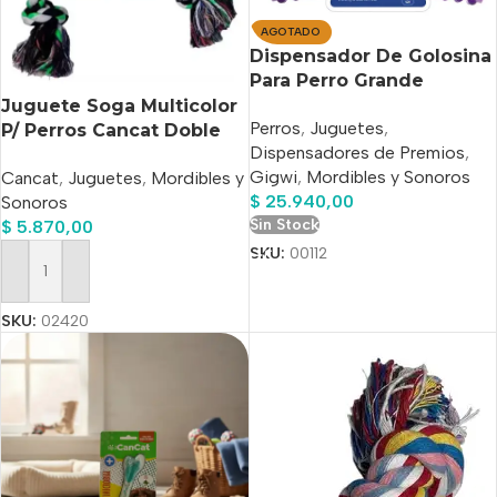
AGOTADO
Dispensador De Golosina
Para Perro Grande
Johnny Stick Gigwi
Juguete Soga Multicolor
Perros
,
Juguetes
,
Morado
P/ Perros Cancat Doble
Dispensadores de Premios
,
Nudo 40 Cm
Gigwi
,
Mordibles y Sonoros
Cancat
,
Juguetes
,
Mordibles y
$
25.940,00
Sonoros
Sin Stock
$
5.870,00
SKU:
00112
Añadir Al Carrito
SKU:
02420