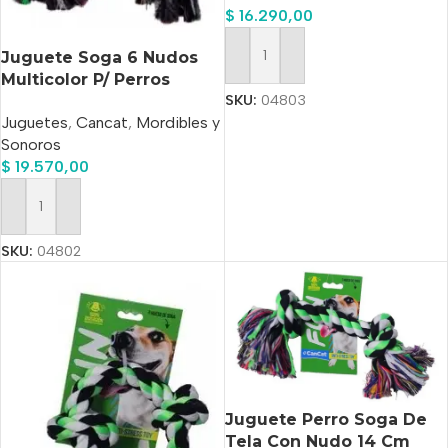
$
16.290,00
Juguete Soga 6 Nudos
Añadir Al Carrito
Multicolor P/ Perros
SKU:
04803
Cancat 99 Cm
Juguetes
,
Cancat
,
Mordibles y
Sonoros
$
19.570,00
Añadir Al Carrito
SKU:
04802
Juguete Perro Soga De
Tela Con Nudo 14 Cm