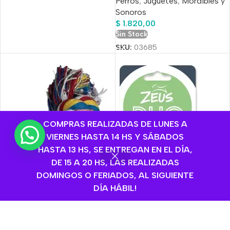
Perros
,
Juguetes
,
Mordibles y
Sonoros
$
1.820,00
Sin Stock
SKU:
03685
COMPRAS REALIZADAS DE LUNES A
VIERNES HASTA 14 HS Y SÁBADOS
HASTA 13 HS, SE ENTREGAN EN EL DÍA,
DE 15 A 20 HS, LAS REALIZADAS
DOMINGOS O FERIADOS, AL SIGUIENTE
DÍA HÁBIL!