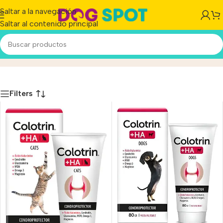
Saltar a la navegación
Saltar al contenido principal
John Martin
Inicio
/
Producto
Filters