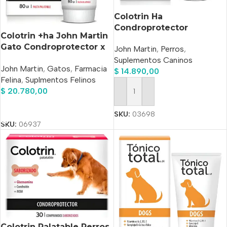
Colotrin Ha
Condroprotector
Colotrin +ha John Martin
Palatable Perros Pasta x
Gato Condroprotector x
John Martin
,
Perros
,
80grs
80gr
Suplementos Caninos
John Martin
,
Gatos
,
Farmacia
$
14.890,00
Felina
,
Suplmentos Felinos
$
20.780,00
Añadir Al Carrito
Añadir Al Carrito
SKU:
03698
SKU:
06937
Colotrin Palatable Perros