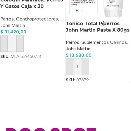
Y Gatos Caja x 30
Comprimidos
Perros
,
Condroprotectores
,
Tónico Total P/perros
John Martin
John Martin Pasta X 80gs
$
31.420,00
Perros
,
Suplementos Caninos
,
Añadir Al Carrito
John Martin
$
13.680,00
SKU:
MLA1516460713
Añadir Al Carrito
SKU:
07679