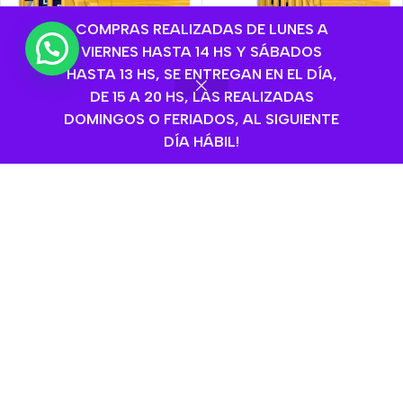
COMPRAS REALIZADAS DE LUNES A
💬 ¿Necesitas ayuda?
VIERNES HASTA 14 HS Y SÁBADOS
HASTA 13 HS, SE ENTREGAN EN EL DÍA,
DE 15 A 20 HS, LAS REALIZADAS
DOMINGOS O FERIADOS, AL SIGUIENTE
DÍA HÁBIL!
AGOTADO
AGOTADO
Pedigree Dentastix Razas
Pedigree Dentastix Razas
Medianas X 77,1 Grs Caja
Medianas X 179.9 Grs
X 10 Unid
Caja X 8 Unida
Pedigree
,
Perros
,
Snacks-
Pedigree
,
Perros
,
Snacks-
Golosinas-Dentals
,
Stick
Golosinas-Dentals
,
Stick
Dentals
Dentals
$
18.150,00
$
28.160,00
Sin Stock
Sin Stock
SKU:
05694
SKU:
05884