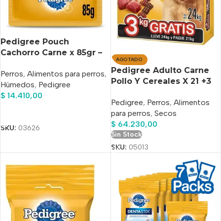
Pedigree Pouch
Cachorro Carne x 85gr –
AGOTADO
Pack x12 Unidades
Pedigree Adulto Carne
Perros
,
Alimentos para perros
,
Pollo Y Cereales X 21 +3
Húmedos
,
Pedigree
Kg
$
14.410,00
Pedigree
,
Perros
,
Alimentos
Añadir Al Carrito
para perros
,
Secos
$
64.230,00
SKU:
03626
Sin Stock
SKU:
05013