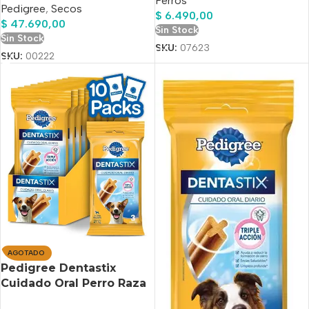
Perros
Pedigree
,
Secos
$
6.490,00
$
47.690,00
Sin Stock
Sin Stock
SKU:
07623
SKU:
00222
AGOTADO
Pedigree Dentastix
Cuidado Oral Perro Raza
Pequeñas 3 Barras 10