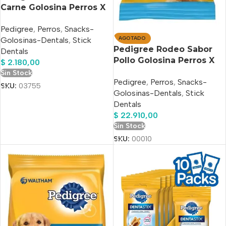
Carne Golosina Perros X
70 Gs
Pedigree
,
Perros
,
Snacks-
AGOTADO
Golosinas-Dentals
,
Stick
Pedigree Rodeo Sabor
Dentals
Pollo Golosina Perros X
$
2.180,00
70 Gs
Sin Stock
Pedigree
,
Perros
,
Snacks-
SKU:
03755
Golosinas-Dentals
,
Stick
Dentals
$
22.910,00
Sin Stock
SKU:
00010