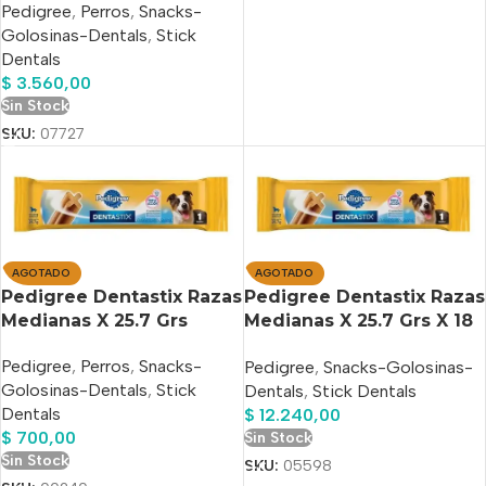
Pedigree
,
Perros
,
Snacks-
Golosinas-Dentals
,
Stick
Dentals
$
3.560,00
Sin Stock
SKU:
07727
AGOTADO
AGOTADO
Pedigree Dentastix Razas
Pedigree Dentastix Razas
Medianas X 25.7 Grs
Medianas X 25.7 Grs X 18
Unidades
Pedigree
,
Perros
,
Snacks-
Pedigree
,
Snacks-Golosinas-
Golosinas-Dentals
,
Stick
Dentals
,
Stick Dentals
Dentals
$
12.240,00
$
700,00
Sin Stock
Sin Stock
SKU:
05598