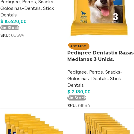
Pedigree
,
Perros
,
Snacks-
Unidades
Golosinas-Dentals
,
Stick
Dentals
$
15.620,00
Sin Stock
SKU:
05599
AGOTADO
Pedigree Dentastix Razas
Medianas 3 Unids.
Pedigree
,
Perros
,
Snacks-
Golosinas-Dentals
,
Stick
Dentals
$
2.180,00
Sin Stock
SKU:
01556