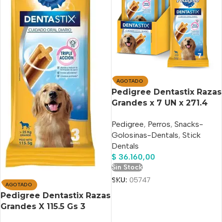
AGOTADO
Pedigree Dentastix Razas
Grandes x 7 UN x 271.4
Gs. PACK 7 UNIDADES
Pedigree
,
Perros
,
Snacks-
Golosinas-Dentals
,
Stick
Dentals
$
36.160,00
Sin Stock
SKU:
05747
AGOTADO
Pedigree Dentastix Razas
Grandes X 115.5 Gs 3
Barras