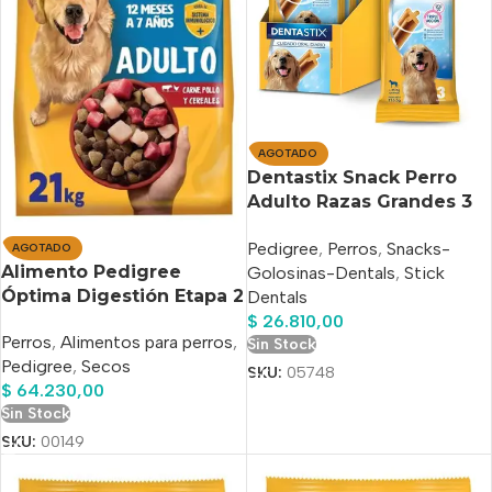
AGOTADO
Dentastix Snack Perro
Adulto Razas Grandes 3
Barras 10un
Pedigree
,
Perros
,
Snacks-
AGOTADO
Alimento Pedigree
Golosinas-Dentals
,
Stick
Óptima Digestión Etapa 2
Dentals
Para Perro Adulto Todos
$
26.810,00
Perros
,
Alimentos para perros
,
Los Tamaños Sabor
Sin Stock
Pedigree
,
Secos
Carne, Pollo Y Cereales
SKU:
05748
$
64.230,00
En Bolsa De 21 kg
Sin Stock
SKU:
00149