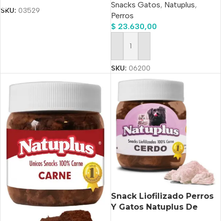
Snacks Gatos
,
Natuplus
,
SKU:
03529
Perros
$
23.630,00
Añadir Al Carrito
SKU:
06200
Snack Liofilizado Perros
Y Gatos Natuplus De
Cerdo X 200 Ml