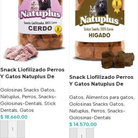
Snack Liofilizado Perros
Y Gatos Natuplus De
Snack Liofilizado Perros
Cerdo X 500 Ml
Y Gatos Natuplus De
Golosinas Snacks Gatos
,
Hígado X 500 Ml
Natuplus
,
Perros
,
Snacks-
Gatos
,
Alimentos para gatos
,
Golosinas-Dentals
,
Stick
Golosinas Snacks Gatos
,
Dentals
,
Gatos
Natuplus
,
Perros
,
Snacks-
$
18.660,00
Golosinas-Dentals
$
14.570,00
Añadir Al Carrito