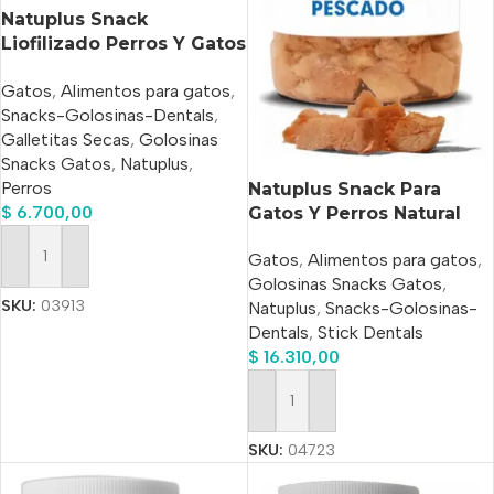
Natuplus Snack
Liofilizado Perros Y Gatos
De Hígado X 200 Ml
Gatos
,
Alimentos para gatos
,
Snacks-Golosinas-Dentals
,
Galletitas Secas
,
Golosinas
Snacks Gatos
,
Natuplus
,
Perros
Natuplus Snack Para
$
6.700,00
Gatos Y Perros Natural
500 ml
Gatos
,
Alimentos para gatos
,
Añadir Al Carrito
Golosinas Snacks Gatos
,
SKU:
03913
Natuplus
,
Snacks-Golosinas-
Dentals
,
Stick Dentals
$
16.310,00
Añadir Al Carrito
SKU:
04723