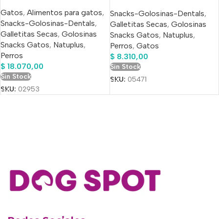
100% Natural 500 Ml
Natural 200ml
Gatos
,
Alimentos para gatos
,
Snacks-Golosinas-Dentals
,
Snacks-Golosinas-Dentals
,
Galletitas Secas
,
Golosinas
Galletitas Secas
,
Golosinas
Snacks Gatos
,
Natuplus
,
Snacks Gatos
,
Natuplus
,
Perros
,
Gatos
Perros
$
8.310,00
$
18.070,00
Sin Stock
Sin Stock
SKU:
05471
SKU:
02953