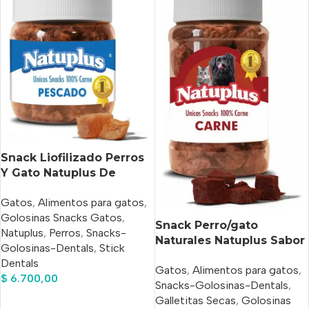
Snack Liofilizado Perros
Y Gato Natuplus De
Pescado X 200 Ml
Gatos
,
Alimentos para gatos
,
Golosinas Snacks Gatos
,
Snack Perro/gato
Natuplus
,
Perros
,
Snacks-
Naturales Natuplus Sabor
Golosinas-Dentals
,
Stick
Carne X 500 Ml
Dentals
Gatos
,
Alimentos para gatos
,
$
6.700,00
Snacks-Golosinas-Dentals
,
Añadir Al Carrito
Galletitas Secas
,
Golosinas