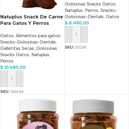
Golosinas Snacks Gatos
,
Natuplus
,
Perros
,
Snacks-
Golosinas-Dentals
,
Gatos
Natuplus Snack De Carne
$
8.480,00
Para Gatos Y Perros
Natural 200ml
Gatos
,
Alimentos para gatos
,
Añadir Al Carrito
Snacks-Golosinas-Dentals
,
SKU:
00241
Galletitas Secas
,
Golosinas
Snacks Gatos
,
Natuplus
,
Perros
$
10.680,00
Añadir Al Carrito
SKU:
04694