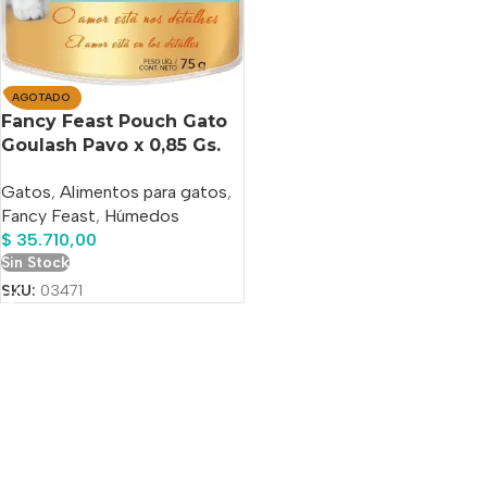
AGOTADO
Fancy Feast Pouch Gato
Goulash Pavo x 0,85 Gs.
Pack x 15 Unidades
Gatos
,
Alimentos para gatos
,
Fancy Feast
,
Húmedos
$
35.710,00
Sin Stock
SKU:
03471