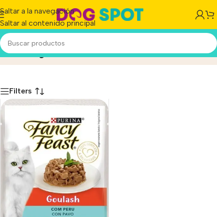
Saltar a la navegación
Saltar al contenido principal
Fancy Feast
Inicio
/
Producto
Filters