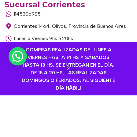
Sucursal Corrientes
1145306985
Corrientes 1464, Olivos, Provincia de Buenos Aires
Lunes a Viernes 9hs a 20hs
COMPRAS REALIZADAS DE LUNES A
Sábados de 9hs a 15hs
VIERNES HASTA 14 HS Y SÁBADOS
Sucursal Libertador
HASTA 13 HS, SE ENTREGAN EN EL DÍA,
1168893524
DE 15 A 20 HS, LAS REALIZADAS
DOMINGOS O FERIADOS, AL SIGUIENTE
Av. del Libertador 1915, Vte. López, Provincia de
DÍA HÁBIL!
Buenos Aires
Lunes a Viernes de 9hs a 13hs / 16hs a 20hs
Sábados de 9hs a 15hs