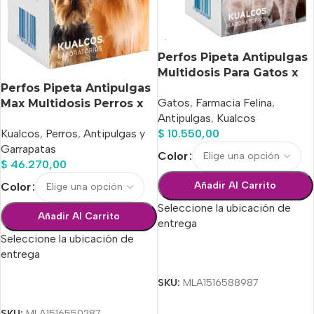
Perfos Pipeta Antipulgas
Multidosis Para Gatos x
Perfos Pipeta Antipulgas
10 Ml
Gatos
,
Farmacia Felina
,
Max Multidosis Perros x
Antipulgas
,
Kualcos
75 Ml
Kualcos
,
Perros
,
Antipulgas y
$
10.550,00
Garrapatas
Color
$
46.270,00
Añadir Al Carrito
Color
Seleccione la ubicación de
Añadir Al Carrito
entrega
Seleccione la ubicación de
entrega
Seleccionar Opciones
SKU:
MLA1516588987
Seleccionar Opciones
SKU:
MLA1516550287