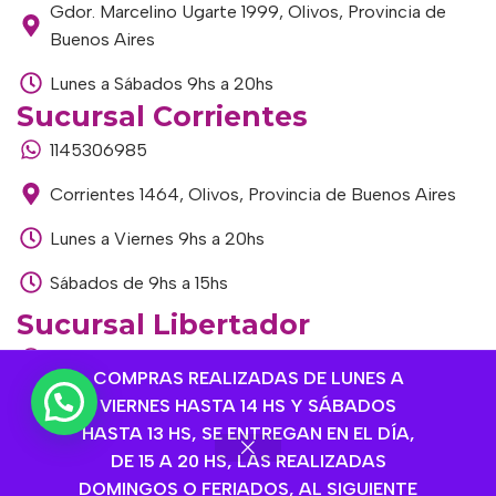
Gdor. Marcelino Ugarte 1999, Olivos, Provincia de
Buenos Aires
Lunes a Sábados 9hs a 20hs
Sucursal Corrientes
1145306985
Corrientes 1464, Olivos, Provincia de Buenos Aires
Lunes a Viernes 9hs a 20hs
Sábados de 9hs a 15hs
Sucursal Libertador
1168893524
COMPRAS REALIZADAS DE LUNES A
Av. del Libertador 1915, Vte. López, Provincia de
VIERNES HASTA 14 HS Y SÁBADOS
Buenos Aires
HASTA 13 HS, SE ENTREGAN EN EL DÍA,
DE 15 A 20 HS, LAS REALIZADAS
Lunes a Viernes de 9hs a 13hs / 16hs a 20hs
DOMINGOS O FERIADOS, AL SIGUIENTE