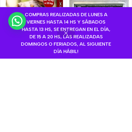
COMPRAS REALIZADAS DE LUNES A
💬 ¿Necesitas ayuda?
VIERNES HASTA 14 HS Y SÁBADOS
HASTA 13 HS, SE ENTREGAN EN EL DÍA,
DE 15 A 20 HS, LAS REALIZADAS
DOMINGOS O FERIADOS, AL SIGUIENTE
DÍA HÁBIL!
Pipeta Para Perros
Frontline Plus 20 A 40kg
Boehringer Ingelheim
,
Perros
,
Antipulgas y Garrapatas
Pipeta Para Perros
$
15.250,00
Advantix De 10 A 25 kg
Color
Perros
,
Antipulgas y
Garrapatas
,
Elanco
Añadir Al Carrito