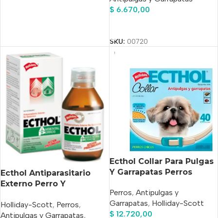
$
6.670,00
Añadir Al Carrito
SKU:
00720
Ecthol Collar Para Pulgas
Y Garrapatas Perros
Ecthol Antiparasitario
Chicos
Externo Perro Y
Perros
,
Antipulgas y
Ambiental x 100ml
Garrapatas
,
Holliday-Scott
Holliday-Scott
,
Perros
,
$
12.720,00
Antipulgas y Garrapatas
,