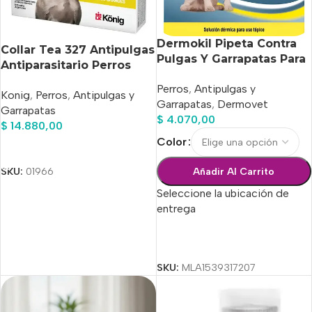
Dermokil Pipeta Contra
Collar Tea 327 Antipulgas
Pulgas Y Garrapatas Para
Antiparasitario Perros
Peros de 10 A 20kg
Grandes Amarillo
Perros
,
Antipulgas y
Konig
,
Perros
,
Antipulgas y
Garrapatas
,
Dermovet
Garrapatas
$
4.070,00
$
14.880,00
Color
Añadir Al Carrito
SKU:
01966
Añadir Al Carrito
Seleccione la ubicación de
entrega
Seleccionar Opciones
SKU:
MLA1539317207