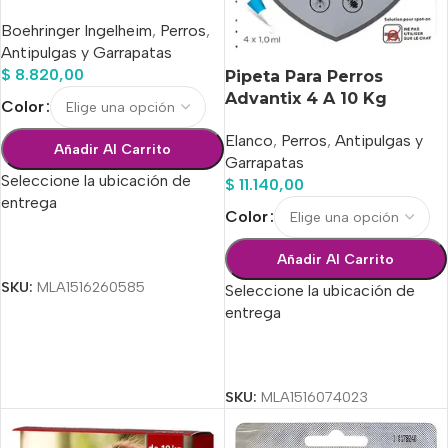
Boehringer Ingelheim
,
Perros
,
Antipulgas y Garrapatas
$
8.820,00
Pipeta Para Perros
Advantix 4 A 10 Kg
Color
Elanco
,
Perros
,
Antipulgas y
Añadir Al Carrito
Garrapatas
Seleccione la ubicación de
$
11.140,00
entrega
Color
Seleccionar Opciones
Añadir Al Carrito
SKU:
MLA1516260585
Seleccione la ubicación de
entrega
Seleccionar Opciones
SKU:
MLA1516074023