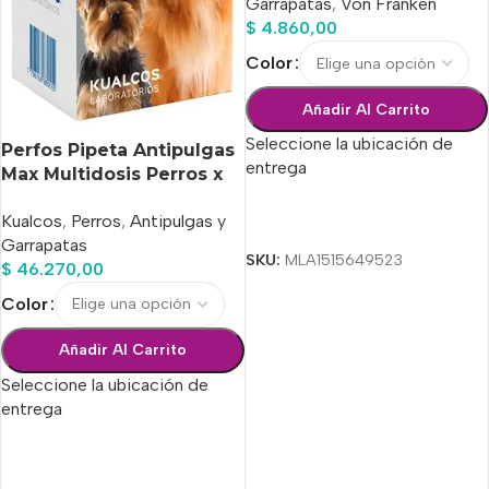
Garrapatas
,
Von Franken
$
4.860,00
Color
Añadir Al Carrito
Seleccione la ubicación de
Perfos Pipeta Antipulgas
entrega
Max Multidosis Perros x
75 Ml
Kualcos
,
Perros
,
Antipulgas y
Seleccionar Opciones
Garrapatas
SKU:
MLA1515649523
$
46.270,00
Color
Añadir Al Carrito
Seleccione la ubicación de
entrega
Seleccionar Opciones