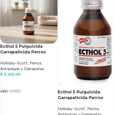
Ecthol 5 Pulguicida
Garrapaticida Perros
holliday x 120ml
Holliday-Scott
,
Perros
,
Antipulgas y Garrapatas
$
9.410,00
Añadir Al Carrito
SKU:
00882
Ecthol 5 Pulguicida
Garrapaticida Perros
holliday x 70ml
Holliday-Scott
,
Perros
,
Antipulgas y Garrapatas