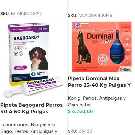
Seleccionar Opciones
Seleccionar Opciones
SKU:
MLA1513743917
SKU:
MLA2269489148
Pipeta Dominal Max
Perro 25-40 Kg Pulgas Y
Garrapatas
Konig
,
Perros
,
Antipulgas y
Garrapatas
Pipeta Bagogard Perros
$
6.750,00
40 A 60 Kg Pulgas
Garrapatas Bago Violeta
Añadir Al Carrito
Laboratorios
,
Biogenesis
Bago
,
Perros
,
Antipulgas y
SKU:
05453