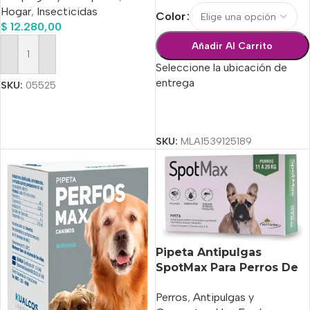
Hogar
,
Insecticidas
Color
$
12.280,00
Añadir Al Carrito
Añadir Al Carrito
Seleccione la ubicación de
entrega
SKU:
05525
Seleccionar Opciones
SKU:
MLA1539125189
Pipeta Antipulgas
SpotMax Para Perros De
11 A 20 Kg
Perros
,
Antipulgas y