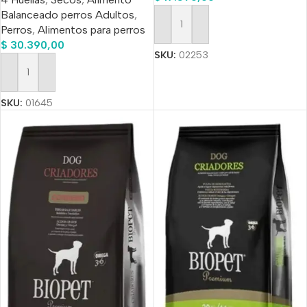
Balanceado perros Adultos
,
Perros
,
Alimentos para perros
Añadir Al Carrito
$
30.390,00
SKU:
02253
Añadir Al Carrito
SKU:
01645