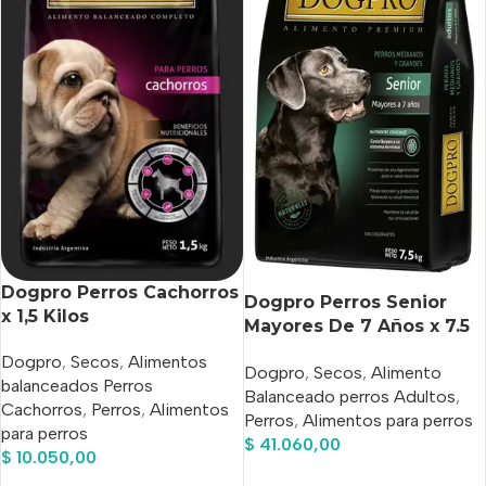
Dogpro Perros Cachorros
Dogpro Perros Senior
x 1,5 Kilos
Mayores De 7 Años x 7.5
Kg
Dogpro
,
Secos
,
Alimentos
Dogpro
,
Secos
,
Alimento
balanceados Perros
Balanceado perros Adultos
,
Cachorros
,
Perros
,
Alimentos
Perros
,
Alimentos para perros
para perros
$
41.060,00
$
10.050,00
Añadir Al Carrito