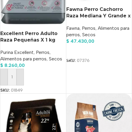
Fawna Perro Cachorro
Raza Mediana Y Grande x
7,5kg
Fawna
,
Perros
,
Alimentos para
Excellent Perro Adulto
perros
,
Secos
Raza Pequeñas X 1 kg
$
47.430,00
Añadir Al Carrito
Purina Excellent
,
Perros
,
Alimentos para perros
,
Secos
SKU:
07376
$
8.260,00
Añadir Al Carrito
SKU:
01849