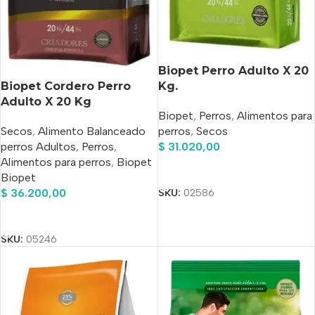
Biopet Perro Adulto X 20
Biopet Cordero Perro
Kg.
Adulto X 20 Kg
Biopet
,
Perros
,
Alimentos para
Secos
,
Alimento Balanceado
perros
,
Secos
perros Adultos
,
Perros
,
$
31.020,00
Alimentos para perros
,
Biopet
Añadir Al Carrito
Biopet
$
36.200,00
SKU:
02586
Añadir Al Carrito
SKU:
05246