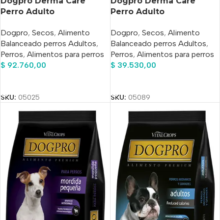
Dogpro Derma Care
Dogpro Derma Care
Perro Adulto
Perro Adulto
Hipoalergénico Salmón x
Hipoalergénico Salmón x
Dogpro
,
Secos
,
Alimento
Dogpro
,
Secos
,
Alimento
20kg
7.5 Kg
Balanceado perros Adultos
,
Balanceado perros Adultos
,
Perros
,
Alimentos para perros
Perros
,
Alimentos para perros
$
92.760,00
$
39.530,00
Añadir Al Carrito
Añadir Al Carrito
SKU:
05025
SKU:
05089