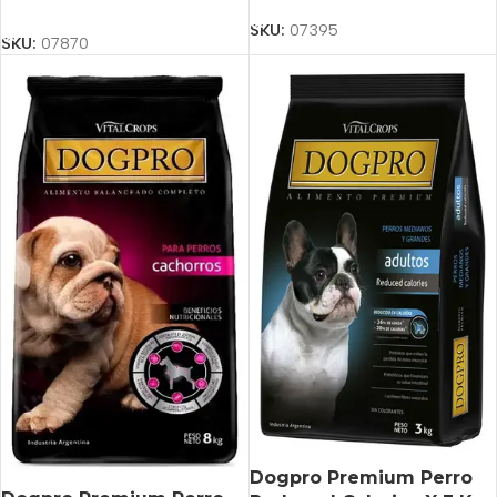
Añadir Al Carrito
SKU:
07395
SKU:
07870
Dogpro Premium Perro