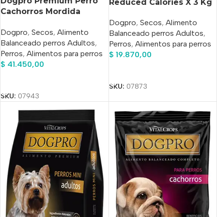
Dogpro Premium Perro
Reduced Calories X 3 Kg
Cachorros Mordida
pequeña x 8
Dogpro
,
Secos
,
Alimento
Dogpro
,
Secos
,
Alimento
Balanceado perros Adultos
,
Balanceado perros Adultos
,
Perros
,
Alimentos para perros
Perros
,
Alimentos para perros
$
19.870,00
$
41.450,00
Añadir Al Carrito
Añadir Al Carrito
SKU:
07873
SKU:
07943