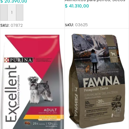
$
20.390,00
$
41.310,00
Añadir Al Carrito
Añadir Al Carrito
SKU:
03625
SKU:
07872