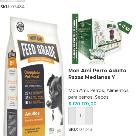
SKU:
07484
Mon Ami Perro Adulto
Razas Medianas Y
Grandes X 12 Kg
Mon Ami
,
Perros
,
Alimentos
para perros
,
Secos
$
120.170,00
Añadir Al Carrito
SKU:
07248