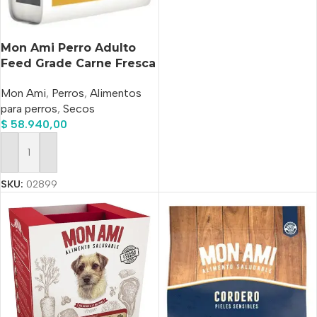
Mon Ami Perro Adulto
Feed Grade Carne Fresca
X 15 Kg
Mon Ami
,
Perros
,
Alimentos
para perros
,
Secos
$
58.940,00
Añadir Al Carrito
SKU:
02899