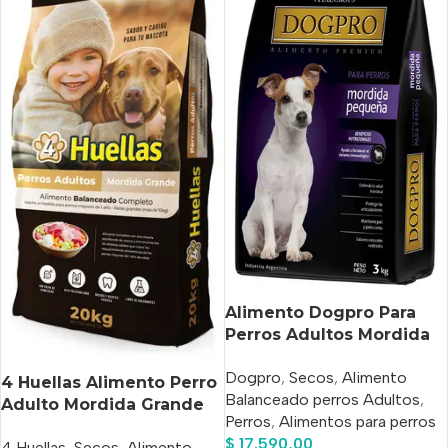
Alimento Dogpro Para
Perros Adultos Mordida
Pequeña X 3 Kg
Dogpro
,
Secos
,
Alimento
4 Huellas Alimento Perro
Balanceado perros Adultos
,
Adulto Mordida Grande
Perros
,
Alimentos para perros
20kg
$
17.590,00
4 Huellas
,
Secos
,
Alimento