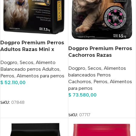
Dogpro Premium Perros
Dogpro Premium Perros
Adultos Razas Mini x
Cachorros Razas
7,5kg
Medianas y grandes x
Dogpro
,
Secos
,
Alimento
Dogpro
,
Secos
,
Alimentos
15kg
Balanceado perros Adultos
,
balanceados Perros
Perros
,
Alimentos para perros
Cachorros
,
Perros
,
Alimentos
$
52.110,00
para perros
Añadir Al Carrito
$
73.580,00
SKU:
07848
Añadir Al Carrito
SKU:
07717