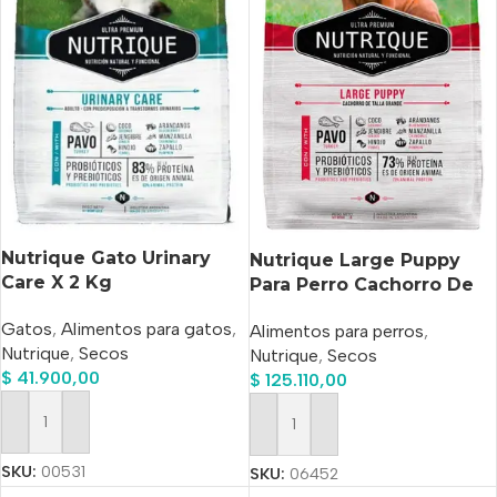
Nutrique Gato Urinary
Nutrique Large Puppy
Care X 2 Kg
Para Perro Cachorro De
Raza Grande Sabor Cerdo
Gatos
,
Alimentos para gatos
,
Alimentos para perros
,
Y Pollo En Bolsa De 15 kg
Nutrique
,
Secos
Nutrique
,
Secos
$
41.900,00
$
125.110,00
Añadir Al Carrito
Añadir Al Carrito
SKU:
00531
SKU:
06452