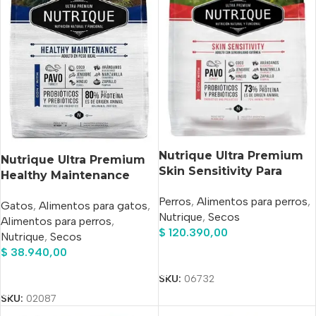
Nutrique Ultra Premium
Nutrique Ultra Premium
Skin Sensitivity Para
Healthy Maintenance
Perro Adulto De Raza
Gato Adulto X 2 kg
Perros
,
Alimentos para perros
,
Mediana Sabor Pavo En
Gatos
,
Alimentos para gatos
,
Nutrique
,
Secos
Bolsa De 15 kg
Alimentos para perros
,
$
120.390,00
Nutrique
,
Secos
$
38.940,00
Añadir Al Carrito
Añadir Al Carrito
SKU:
06732
SKU:
02087