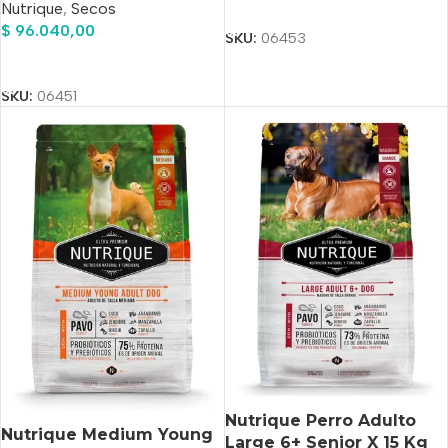
Añadir Al Carrito
Nutrique
,
Secos
$
96.040,00
SKU:
06453
Añadir Al Carrito
SKU:
06451
Nutrique Perro Adulto
Nutrique Medium Young
Large 6+ Senior X 15 Kg