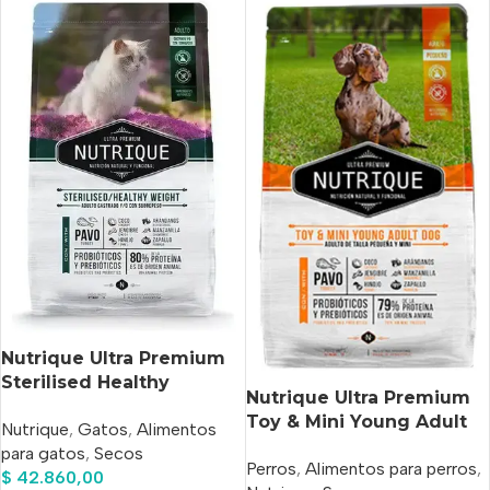
Nutrique Ultra Premium
Sterilised Healthy
Nutrique Ultra Premium
Weight Para Gato Adulto
Toy & Mini Young Adult
Nutrique
,
Gatos
,
Alimentos
Sabor Pavo x 2 kg
Para Perro Adulto De
para gatos
,
Secos
Perros
,
Alimentos para perros
,
Raza Mini Y Pequeña
$
42.860,00