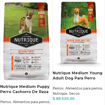
Nutrique Medium Young
Adult Dog Para Perro
Adulto De Raza Mediana
Nutrique Medium Puppy
Perros
,
Alimentos para perros
,
Sabor Pavo Y Cerdo En
Perro Cachorro De Raza
Nutrique
,
Secos
Bolsa De 12 kg
Mediana x 12 kg
$
88.520,00
Perros
,
Alimentos para perros
,