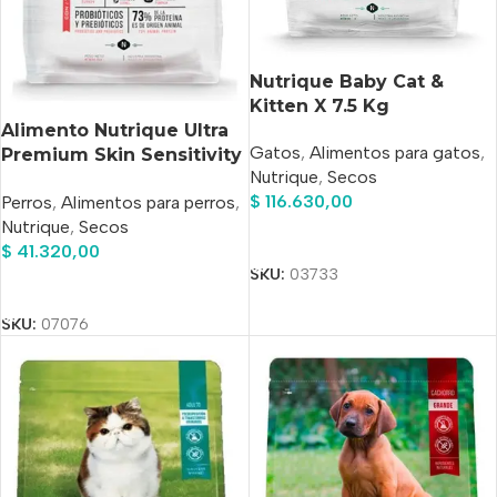
Nutrique Baby Cat &
Kitten X 7.5 Kg
Alimento Nutrique Ultra
Gatos
,
Alimentos para gatos
,
Premium Skin Sensitivity
Nutrique
,
Secos
Para Perro Adulto Sabor
$
116.630,00
Perros
,
Alimentos para perros
,
Pavo En Bolsa De 3 kg
Nutrique
,
Secos
Añadir Al Carrito
$
41.320,00
SKU:
03733
Añadir Al Carrito
SKU:
07076