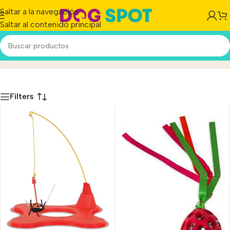
Saltar a la navegación
Saltar al contenido principal
Jw
Inicio
/
Producto
Filters