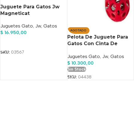
Juguete Para Gatos Jw
Magneticat
Juguetes Gato
,
Jw
,
Gatos
AGOTADO
$
16.950,00
Pelota De Juguete Para
Añadir Al Carrito
Gatos Con Cinta De
Fútbol Con Serpentina
SKU:
03567
Juguetes Gato
,
Jw
,
Gatos
Jw
$
10.300,00
Sin Stock
SKU:
04438