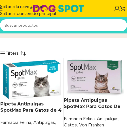
Saltar a la navegación
Saltar al contenido principal
Von Franken
Inicio
/
Producto
Filters
Pipeta Antipulgas
Pipeta Antipulgas
SpotMax Para Gatos De
SpotMax Para Gatos de 4
Hasta 4 Kg
a 8 kg.
Farmacia Felina
,
Antipulgas
,
Farmacia Felina
,
Antipulgas
,
Gatos
,
Von Franken