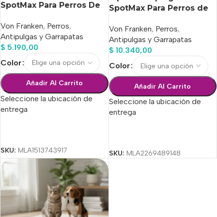
SpotMax Para Perros De
SpotMax Para Perros de
21 A 40 Kg
41-60kg
Von Franken
,
Perros
,
Von Franken
,
Perros
,
Antipulgas y Garrapatas
Antipulgas y Garrapatas
$
5.190,00
$
10.340,00
Color
Color
Añadir Al Carrito
Añadir Al Carrito
Seleccione la ubicación de
Seleccione la ubicación de
entrega
entrega
Seleccionar Opciones
Seleccionar Opciones
SKU:
MLA1513743917
SKU:
MLA2269489148