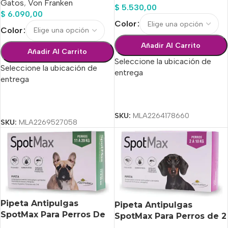
Gatos
,
Von Franken
$
5.530,00
$
6.090,00
Color
Color
Añadir Al Carrito
Añadir Al Carrito
Seleccione la ubicación de
Seleccione la ubicación de
entrega
entrega
Seleccionar Opciones
Seleccionar Opciones
SKU:
MLA2264178660
SKU:
MLA2269527058
Pipeta Antipulgas
Pipeta Antipulgas
SpotMax Para Perros De
SpotMax Para Perros de 2
11 A 20 Kg
A 10 Kg