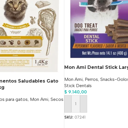
Mon Ami Dental Stick Lar
Mon Ami
,
Perros
,
Snacks-Golos
mentos Saludables Gato
Stick Dentals
kg
$
9.140,00
os para gatos
,
Mon Ami
,
Secos
Añadir Al Carrito
SKU:
07241
o