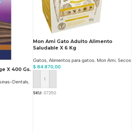
Mon Ami Gato Adulto Alimento
Saludable X 6 Kg
Gatos
,
Alimentos para gatos
,
Mon Ami
,
Secos
$
84.870,00
ge X 400 Gs.
inas-Dentals
,
Añadir Al Carrito
SKU:
07250