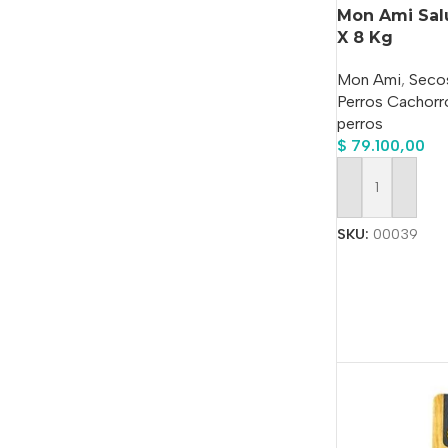
Mon Ami Sal
X 8 Kg
Mon Ami
,
Seco
Perros Cachorr
perros
$
79.100,00
Añadir Al Carrit
SKU:
00039