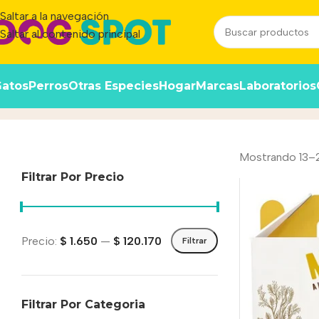
Saltar a la navegación
Saltar al contenido principal
atos
Perros
Otras Especies
Hogar
Marcas
Laboratorios
Mon Ami
Inicio
/
Producto
Mostrando 13–2
Filtrar Por Precio
Precio:
$ 1.650
—
$ 120.170
Filtrar
Filtrar Por Categoria