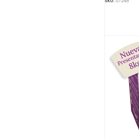
SKU:
07246