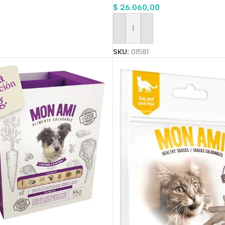
$
26.060,00
Añadir Al Carrito
SKU:
01581