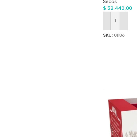
Secos
$
52.440,00
Añadir Al Carrit
SKU:
01186