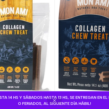
A 14 HS Y SÁBADOS HASTA 13 HS, SE ENTREGAN EN EL 
Mon Ami Snack Palitos C
ck Palitos Collagen Chew
O FERIADOS, AL SIGUIENTE DÍA HÁBIL!
Treats Medium X 400 Gr
 400gr