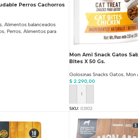
udable Perros Cachorros
s
,
Alimentos balanceados
os
,
Perros
,
Alimentos para
Mon Ami Snack Gatos Sabo
o
Bites X 50 Gs.
Golosinas Snacks Gatos
,
Mon 
$
2.290,00
Añadir Al Carrito
SKU:
03102