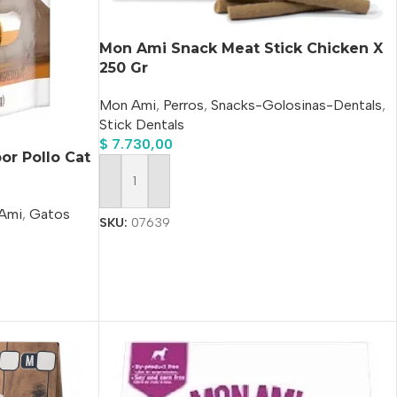
Mon Ami Snack Meat Stick Chicken X
250 Gr
Mon Ami
,
Perros
,
Snacks-Golosinas-Dentals
,
Stick Dentals
$
7.730,00
r Pollo Cat
Añadir Al Carrito
Ami
,
Gatos
SKU:
07639