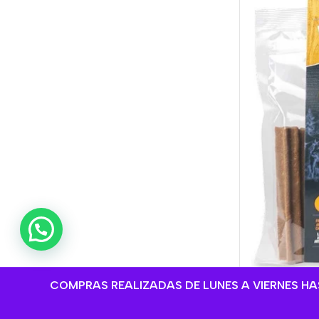
💬 ¿Necesitas ayuda?
COMPRAS REALIZADAS DE LUNES A VIERNES HAST
Mon Ami Sna
Treat Small