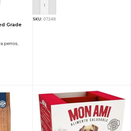
Añadir Al Carrito
SKU:
07248
ed Grade
a perros
,