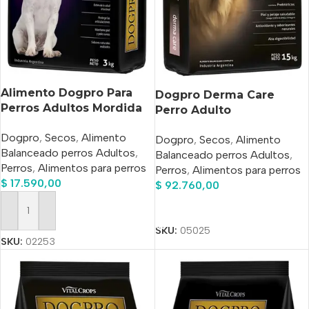
Alimento Dogpro Para
Dogpro Derma Care
Perros Adultos Mordida
Perro Adulto
Pequeña X 3 Kg
Hipoalergénico Salmón x
Dogpro
,
Secos
,
Alimento
Dogpro
,
Secos
,
Alimento
20kg
Balanceado perros Adultos
,
Balanceado perros Adultos
,
Perros
,
Alimentos para perros
Perros
,
Alimentos para perros
$
17.590,00
$
92.760,00
Añadir Al Carrito
Añadir Al Carrito
SKU:
05025
SKU:
02253