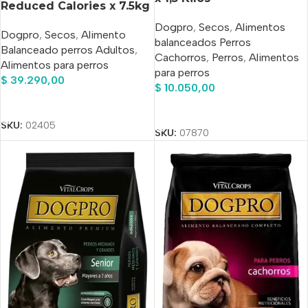
Reduced Calories x 7.5kg
Dogpro
,
Secos
,
Alimentos
Dogpro
,
Secos
,
Alimento
balanceados Perros
Balanceado perros Adultos
,
Cachorros
,
Perros
,
Alimentos
Alimentos para perros
para perros
$
39.290,00
$
10.050,00
Añadir Al Carrito
Añadir Al Carrito
SKU:
02405
SKU:
07870