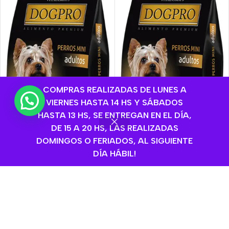
COMPRAS REALIZADAS DE LUNES A
💬 ¿Necesitas ayuda?
VIERNES HASTA 14 HS Y SÁBADOS
HASTA 13 HS, SE ENTREGAN EN EL DÍA,
DE 15 A 20 HS, LAS REALIZADAS
DOMINGOS O FERIADOS, AL SIGUIENTE
DÍA HÁBIL!
AGOTADO
AGOTADO
Dogpro Premiu Perro
Dogpro Premium Perro
Adultos Raza Pequeña x
Adulto Razas Mini X 3kg
1kg
Dogpro
,
Secos
,
Alimento
Dogpro
,
Secos
,
Alimento
Balanceado perros Adultos
,
Balanceado perros Adultos
,