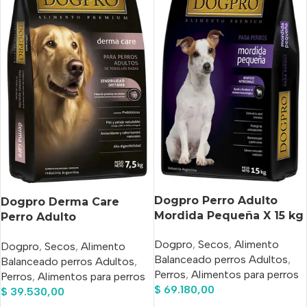
Dogpro Perro Adulto
Dogpro Derma Care
Mordida Pequeña X 15 kg
Perro Adulto
Hipoalergénico Salmón x
Dogpro
,
Secos
,
Alimento
Dogpro
,
Secos
,
Alimento
7.5 Kg
Balanceado perros Adultos
,
Balanceado perros Adultos
,
Perros
,
Alimentos para perros
Perros
,
Alimentos para perros
$
69.180,00
$
39.530,00