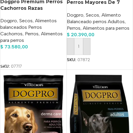
Dogpro Premium Perros
Perros Mayores De 7
Cachorros Razas
Años x 3 Kg
Medianas y grandes x
Dogpro
,
Secos
,
Alimento
Dogpro
,
Secos
,
Alimentos
15kg
Balanceado perros Adultos
,
balanceados Perros
Perros
,
Alimentos para perros
Cachorros
,
Perros
,
Alimentos
$
20.390,00
para perros
$
73.580,00
Añadir Al Carrito
Añadir Al Carrito
SKU:
07872
SKU:
07717