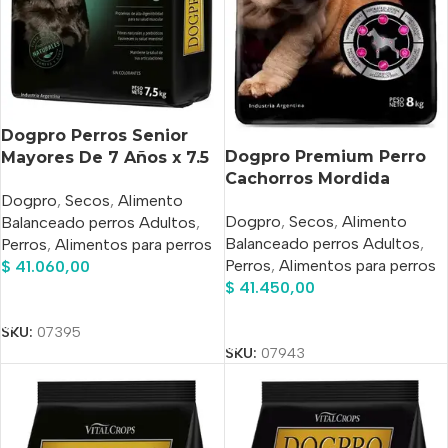
Dogpro Perros Senior
Dogpro Premium Perro
Mayores De 7 Años x 7.5
Cachorros Mordida
Kg
pequeña x 8
Dogpro
,
Secos
,
Alimento
Dogpro
,
Secos
,
Alimento
Balanceado perros Adultos
,
Balanceado perros Adultos
,
Perros
,
Alimentos para perros
Perros
,
Alimentos para perros
$
41.060,00
$
41.450,00
Añadir Al Carrito
Añadir Al Carrito
SKU:
07395
SKU:
07943