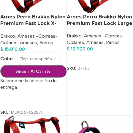
Arnes Perro Brakko Nylon
Arnes Perro Brakko Nylon
Premium Fast Lock X-
Premium Fast Lock Large
large
Brakko
,
Arneses -Correas-
Brakko
,
Arneses -Correas-
Collares
,
Arneses
,
Perros
Collares
,
Arneses
,
Perros
$
12.320,00
$
15.810,00
Añadir Al Carrito
Color
SKU:
07707
Añadir Al Carrito
Seleccione la ubicación de
entrega
Seleccionar Opciones
SKU:
MLA1367622871