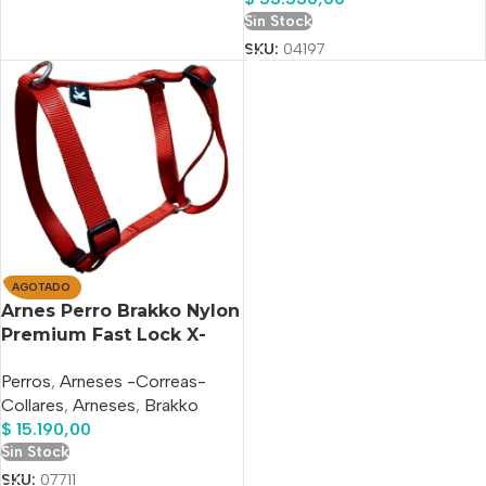
Sin Stock
SKU:
04197
AGOTADO
Arnes Perro Brakko Nylon
Premium Fast Lock X-
large
Perros
,
Arneses -Correas-
Collares
,
Arneses
,
Brakko
$
15.190,00
Sin Stock
SKU:
07711