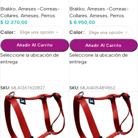
Medium
Brakko
,
Arneses -Correas-
Brakko
,
Arneses -Correas-
Collares
,
Arneses
,
Perros
Collares
,
Arneses
,
Perros
$
12.370,00
$
8.950,00
Color
Color
Añadir Al Carrito
Añadir Al Carrito
Seleccione la ubicación de
Seleccione la ubicación de
entrega
entrega
Seleccionar Opciones
Seleccionar Opciones
SKU:
MLA1367622827
SKU:
MLA1405489862