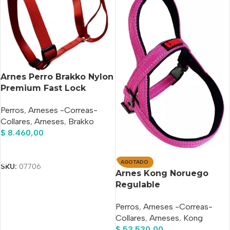
Arnes Perro Brakko Nylon
Premium Fast Lock
Medium
Perros
,
Arneses -Correas-
Collares
,
Arneses
,
Brakko
$
8.460,00
Añadir Al Carrito
AGOTADO
SKU:
07706
Arnes Kong Noruego
Regulable
Acolchado/reflectivo
Perros
,
Arneses -Correas-
Large
Collares
,
Arneses
,
Kong
$
53.530,00